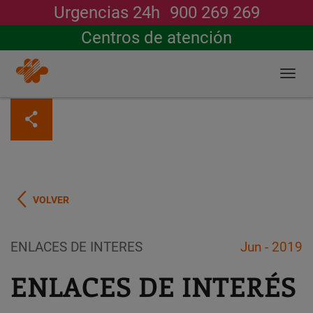
Urgencias 24h
900 269 269
Buscar
Centros de atención
Togg
navi
Pasar
al
contenido
principal
VOLVER
ENLACES DE INTERES
Jun - 2019
ENLACES DE INTERÉS