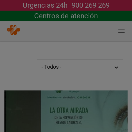
Urgencias 24h
900 269 269
Buscar
Centros de atención
Togg
navi
Pasar
al
contenido
principal