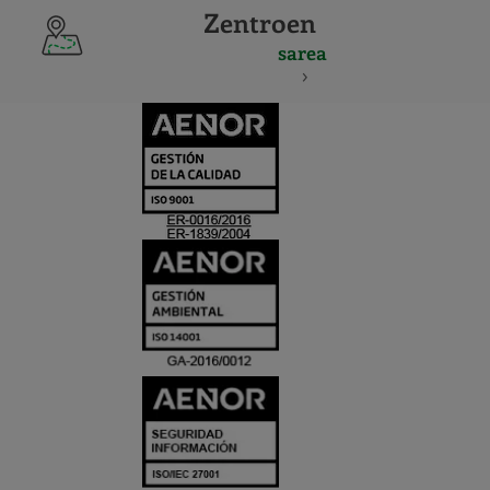
Zentroen
sarea
CERTIFICADO
Y
ACREDITACIO