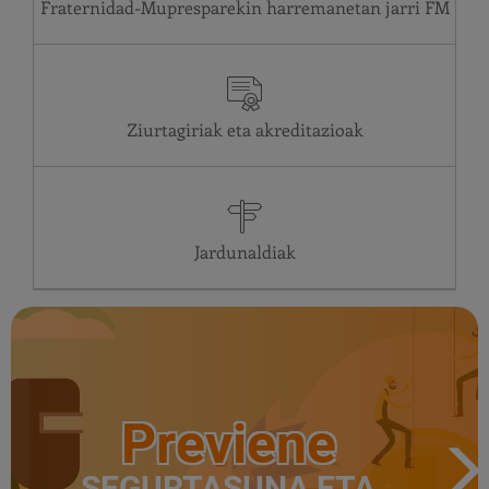
Fraternidad-Mupresparekin harremanetan jarri
Ziurtagiriak eta akreditazioak
Jardunaldiak
Previene
SEGURTASUNA ETA