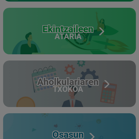
Ekintzaileen
ATARIA
Aholkulariaren
TXOKOA
Osasun