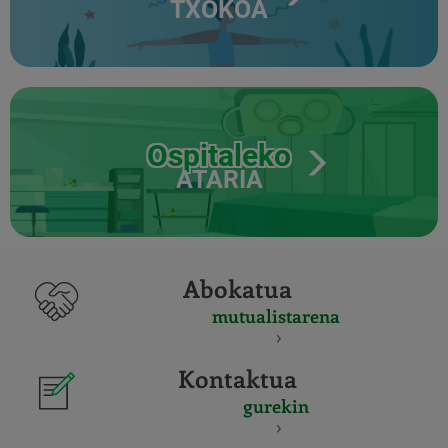
TXOKOA
Ospitaleko
ATARIA
Abokatua
mutualistarena
Kontaktua
gurekin