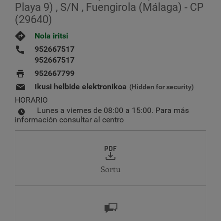
Playa 9) , S/N , Fuengirola (Málaga) - CP
(29640)
Nola iritsi
952667517
952667517
952667799
Ikusi helbide elektronikoa
(Hidden for security)
HORARIO
Lunes a viernes de 08:00 a 15:00. Para más
información consultar al centro
Sortu