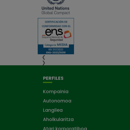
❮
❯
PERFILES
Kompainia
Autonomoa
Langilea
Aholkularitza
Atari korporatiboa