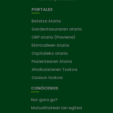
PORTALES
Betetze Ataria
Gardentasunaren ataria
ORP ataria (Previene)
Ekintzaileen Ataria
Ospitaleko ataria
Pazientearen Ataria
Aholkulariaren Txokoa
Osasun txokoa
CONÓCENOS
Nor gara gu?
Mutualitatean lan egitea