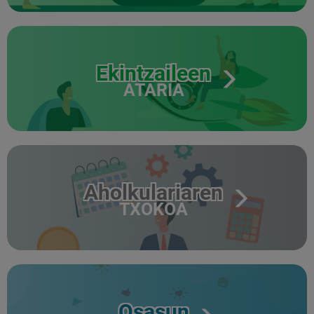
Ekintzaileen
ATARIA
Aholkulariaren
TXOKOA
Osasun