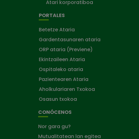
Atari korporatiboa
PORTALES
Betetze Ataria
Gardentasunaren ataria
ORP ataria (Previene)
Ekintzaileen Ataria
Ospitaleko ataria
Pazientearen Ataria
Aholkulariaren Txokoa
Osasun txokoa
CONÓCENOS
Nor gara gu?
Mutualitatean lan egitea