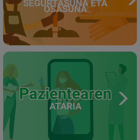
SEGURTASUNA ETA
OSASUNA
Pazientearen
ATARIA