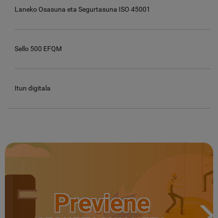
Laneko Osasuna eta Segurtasuna ISO 45001
Sello 500 EFQM
Itun digitala
Previene