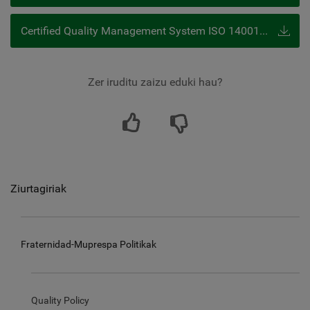
Certified Quality Management System ISO 14001 - IQNET Calidad
Zer iruditu zaizu eduki hau?
Ziurtagiriak
Fraternidad-Muprespa Politikak
Quality Policy