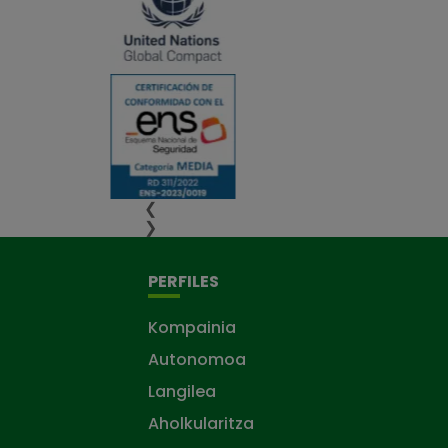
❮
❯
PERFILES
Kompainia
Autonomoa
Langilea
Aholkularitza