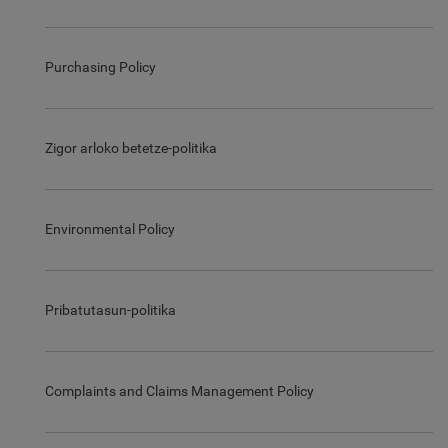
Purchasing Policy
Zigor arloko betetze-politika
Environmental Policy
Pribatutasun-politika
Complaints and Claims Management Policy