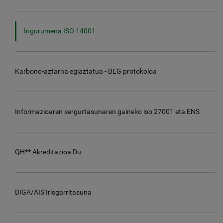
Ingurumena ISO 14001
Karbono-aztarna egiaztatua - BEG protokoloa
Informazioaren sergurtasunaren gaineko iso 27001 eta ENS
QH** Akreditazioa Du
DIGA/AIS Irisgarritasuna