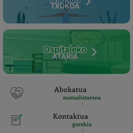
TXOKOA
Ospitaleko
ATARIA
Abokatua
mutualistarena
Kontaktua
gurekin