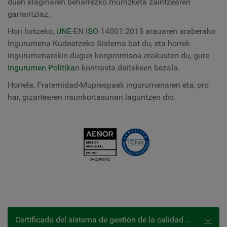
duen eraginaren beharrezko murrizketa zaintzearen
garrantziaz.
Hori lortzeko,
UNE
-EN
ISO
14001:2015 arauaren araberako
Ingurumena Kudeatzeko Sistema bat du, eta horrek
ingurumenarekin dugun konpromisoa erakusten du, gure
Ingurumen Politika
n kontrasta daitekeen bezala.
Horrela, Fraternidad-Muprespaek ingurumenaren eta, oro
har, gizartearen iraunkortasunari laguntzen dio.
Certificado del sistema de gestión de la calidad Norma ISO 14001:2015