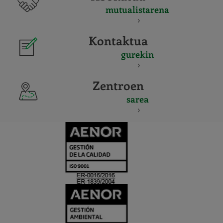
mutualistarena
Kontaktua
gurekin
Zentroen
sarea
CERTIFICADO
Y
ACREDITACIO