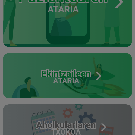
ATARIA
Ekintzaileen
ATARIA
Aholkulariaren
TXOKOA