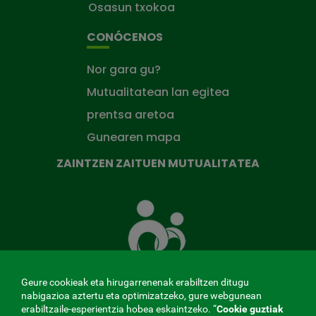
Osasun txokoa
CONÓCENOS
Nor gara gu?
Mutualitatean lan egitea
prentsa aretoa
Gunearen mapa
ZAINTZEN ZAITUEN MUTUALITATEA
Zaintzen
zaituen
Mutua
Geure cookieak eta hirugarrenenak erabiltzen ditugu
nabigazioa aztertu eta optimizatzeko, gure webgunean
erabiltzaile-esperientzia hobea eskaintzeko. “
Cookie guztiak