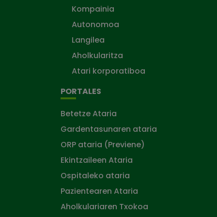
Kompainia
Autonomoa
Langilea
Aholkularitza
Atari korporatiboa
PORTALES
Betetze Ataria
Gardentasunaren ataria
ORP ataria (Previene)
Ekintzaileen Ataria
Ospitaleko ataria
Pazientearen Ataria
Aholkulariaren Txokoa