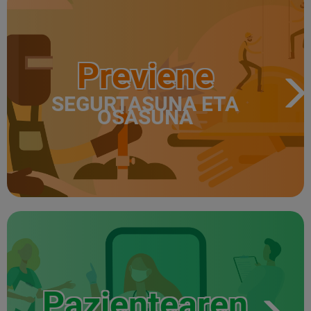
Previene
SEGURTASUNA ETA
OSASUNA
Pazientearen