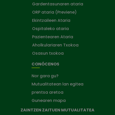
Gardentasunaren ataria
ORP ataria (Previene)
Ekintzaileen Ataria
Ospitaleko ataria
Pazientearen Ataria
Aholkulariaren Txokoa
Osasun txokoa
CONÓCENOS
Nor gara gu?
Mutualitatean lan egitea
prentsa aretoa
Gunearen mapa
ZAINTZEN ZAITUEN MUTUALITATEA