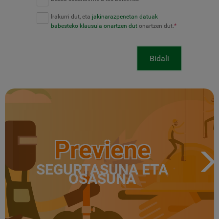
Irakurri dut, eta
jakinarazpenetan datuak
babesteko klausula onartzen dut
onartzen dut.
*
Bidali
Previene
SEGURTASUNA ETA
OSASUNA