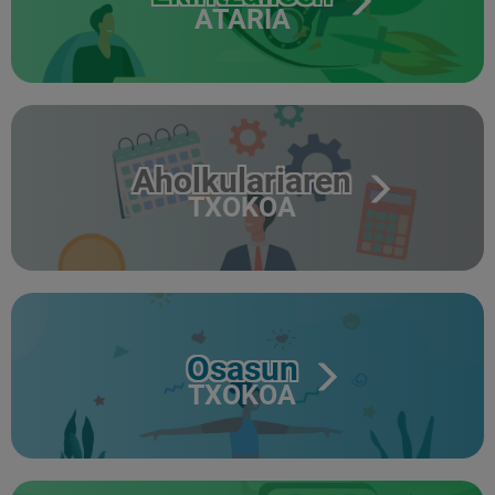
ATARIA
Aholkulariaren
TXOKOA
Osasun
TXOKOA