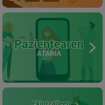
Pazientearen
ATARIA
Ekintzaileen