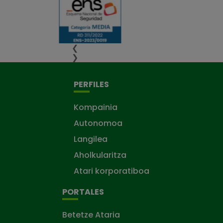
❮
❯
PERFILES
Kompainia
Autonomoa
Langilea
Aholkularitza
Atari korporatiboa
PORTALES
Betetze Ataria