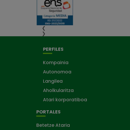
❮
❯
PERFILES
Kompainia
Autonomoa
Langilea
Aholkularitza
Atari korporatiboa
PORTALES
Betetze Ataria