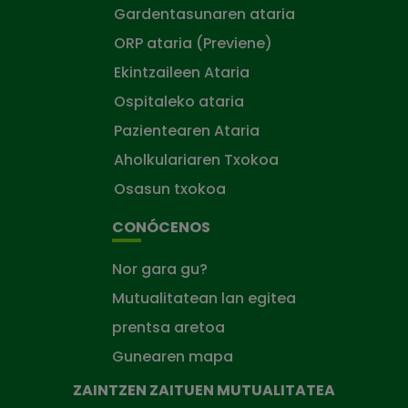
Gardentasunaren ataria
ORP ataria (Previene)
Ekintzaileen Ataria
Ospitaleko ataria
Pazientearen Ataria
Aholkulariaren Txokoa
Osasun txokoa
CONÓCENOS
Nor gara gu?
Mutualitatean lan egitea
prentsa aretoa
Gunearen mapa
ZAINTZEN ZAITUEN MUTUALITATEA