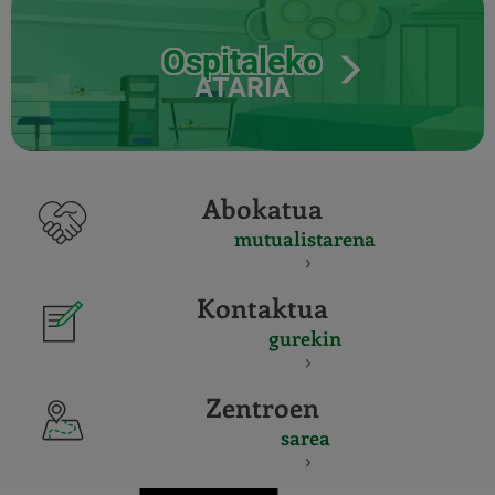
Ospitaleko
ATARIA
Abokatua
mutualistarena
Kontaktua
gurekin
Zentroen
sarea