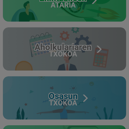
ATARIA
Aholkulariaren
TXOKOA
Osasun
TXOKOA