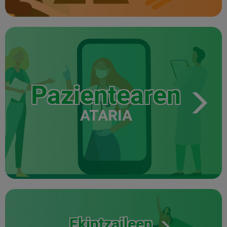
Pazientearen
ATARIA
Ekintzaileen