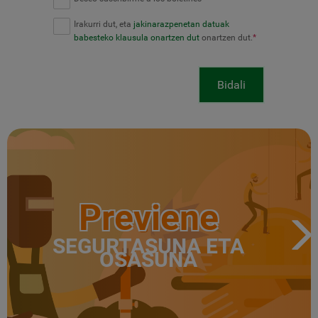
Irakurri dut, eta
jakinarazpenetan datuak
babesteko klausula onartzen dut
onartzen dut.
*
Bidali
Previene
SEGURTASUNA ETA
OSASUNA