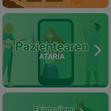
Pazientearen
ATARIA
Ekintzaileen