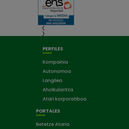
❮
❯
PERFILES
Kompainia
Autonomoa
Langilea
Aholkularitza
Atari korporatiboa
PORTALES
Betetze Ataria