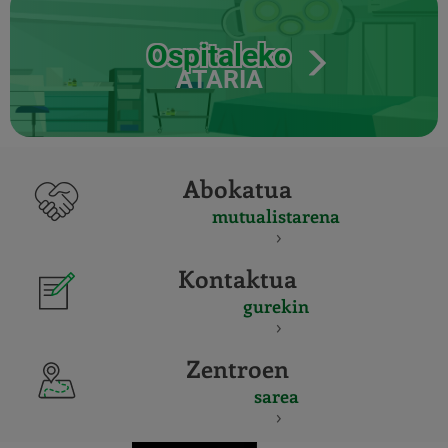
Ospitaleko
ATARIA
Abokatua
mutualistarena
Kontaktua
gurekin
Zentroen
sarea