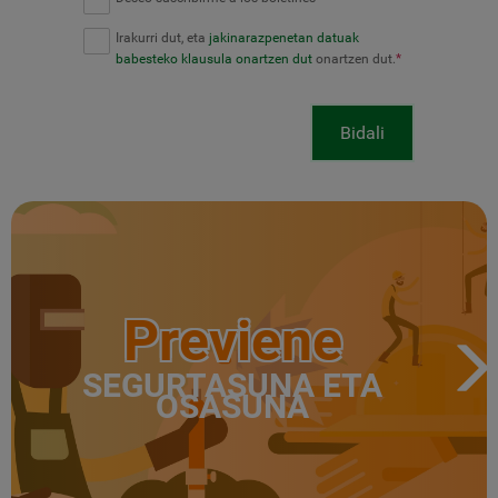
Irakurri dut, eta
jakinarazpenetan datuak
babesteko klausula onartzen dut
onartzen dut.
*
Bidali
Previene
SEGURTASUNA ETA
OSASUNA