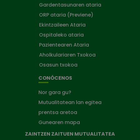
Gardentasunaren ataria
ORP ataria (Previene)
Ekintzaileen Ataria
Ospitaleko ataria
Pazientearen Ataria
Aholkulariaren Txokoa
Osasun txokoa
CONÓCENOS
Nor gara gu?
Mutualitatean lan egitea
prentsa aretoa
Gunearen mapa
ZAINTZEN ZAITUEN MUTUALITATEA