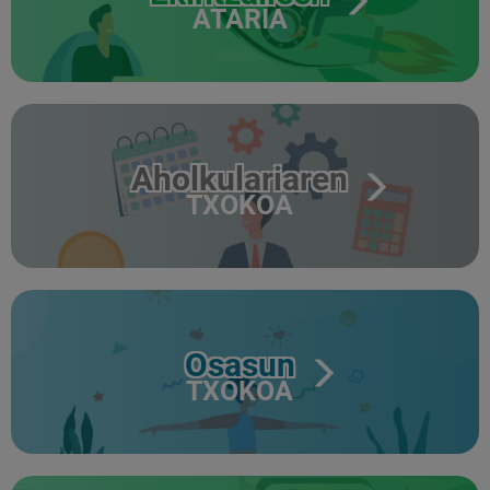
ATARIA
Aholkulariaren
TXOKOA
Osasun
TXOKOA