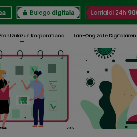
Bulego
Larrialdi 24h
ea
digitala
90
 Erantzukizun Korporatiboa
Lan-Ongizate Digitalaren