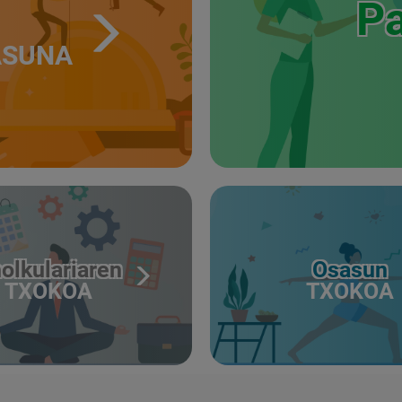
Pa
ASUNA
olkulariaren
Osasun
TXOKOA
TXOKOA