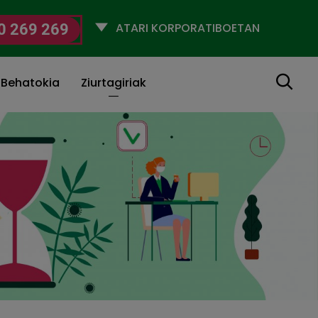
Selecciona
0 269 269
un
perfil
Bilatu
 Behatokia
Ziurtagiriak