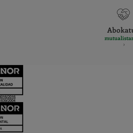
Abokat
mutualista