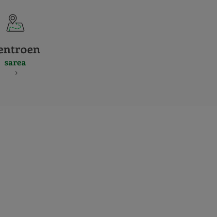
entroen
sarea
S
NES