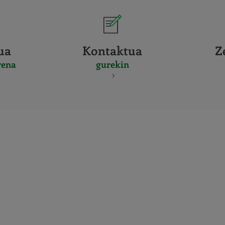
ua
Kontaktua
Z
rena
gurekin
CERTIFICADO
Y
ACREDITACIO