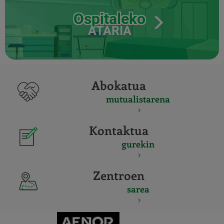
Ospitaleko
ATARIA
Abokatua
mutualistarena
Kontaktua
gurekin
Zentroen
sarea
CERTIFICADO