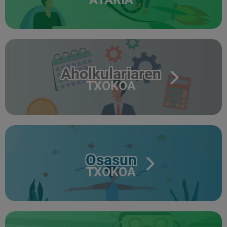
Aholkulariaren
TXOKOA
Osasun
TXOKOA