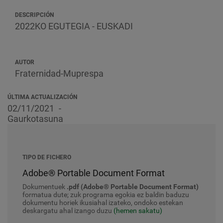
DESCRIPCIÓN
2022KO EGUTEGIA - EUSKADI
AUTOR
Fraternidad-Muprespa
ÚLTIMA ACTUALIZACIÓN
02/11/2021
Gaurkotasuna
TIPO DE FICHERO
Adobe® Portable Document Format
Dokumentuek
.pdf (Adobe® Portable Document Format)
formatua dute; zuk programa egokia ez baldin baduzu
dokumentu horiek ikusiahal izateko, ondoko estekan
deskargatu ahal izango duzu
(hemen sakatu)