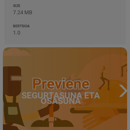
SIZE
7.24 MB
BERTSIOA
1.0
Previene
SEGURTASUNA ETA
OSASUNA