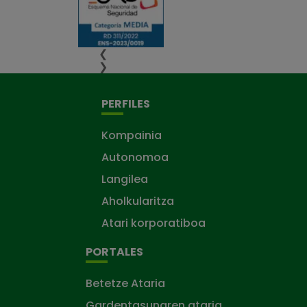
❮
❯
PERFILES
Kompainia
Autonomoa
Langilea
Aholkularitza
Atari korporatiboa
PORTALES
Betetze Ataria
Gardentasunaren ataria