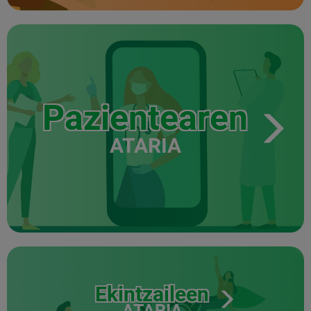
Pazientearen
ATARIA
Ekintzaileen
ATARIA