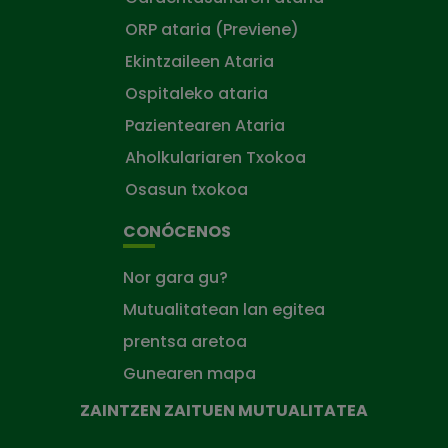
ORP ataria (Previene)
Ekintzaileen Ataria
Ospitaleko ataria
Pazientearen Ataria
Aholkulariaren Txokoa
Osasun txokoa
CONÓCENOS
Nor gara gu?
Mutualitatean lan egitea
prentsa aretoa
Gunearen mapa
ZAINTZEN ZAITUEN MUTUALITATEA
Zaintzen