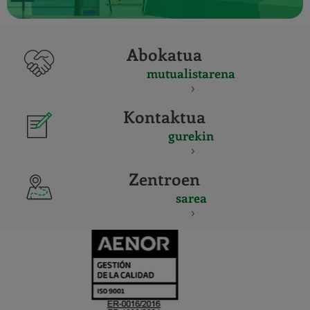
Abokatua
mutualistarena
Kontaktua
gurekin
Zentroen
sarea
CERTIFICADO
Y
ACREDITACIO