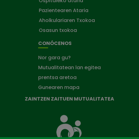
Ospitaleko ataria
Pazientearen Ataria
Aholkulariaren Txokoa
Osasun txokoa
CONÓCENOS
Nor gara gu?
Mutualitatean lan egitea
prentsa aretoa
Gunearen mapa
ZAINTZEN ZAITUEN MUTUALITATEA
Zaintzen
zaituen
Mutua