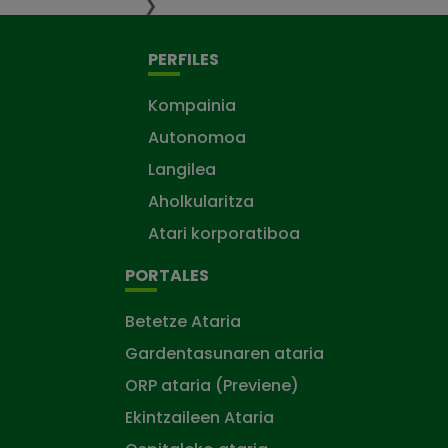
❯
PERFILES
Kompainia
Autonomoa
Langilea
Aholkularitza
Atari korporatiboa
PORTALES
Betetze Ataria
Gardentasunaren ataria
ORP ataria (Previene)
Ekintzaileen Ataria