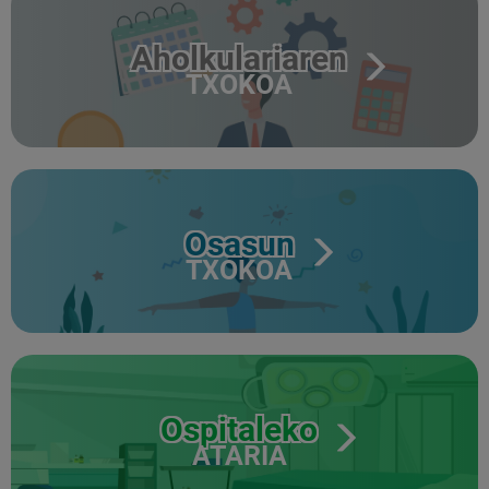
Aholkulariaren
TXOKOA
Osasun
TXOKOA
Ospitaleko
ATARIA