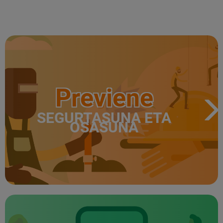
Previene
SEGURTASUNA ETA
OSASUNA