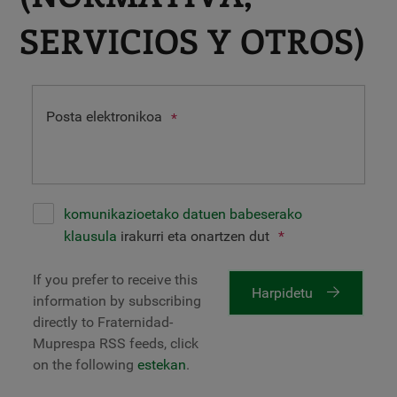
SERVICIOS Y OTROS)
Posta elektronikoa
*
komunikazioetako datuen babeserako
klausula
irakurri eta onartzen dut
*
If you prefer to receive this
Harpidetu
information by subscribing
directly to Fraternidad-
Muprespa RSS feeds, click
on the following
estekan
.