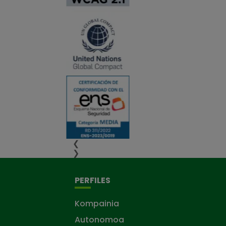
❮
❯
PERFILES
Kompainia
Autonomoa