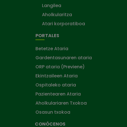
Langilea
Aholkularitza
Atari korporatiboa
PORTALES
Betetze Ataria
Gardentasunaren ataria
ORP ataria (Previene)
Ekintzaileen Ataria
Ospitaleko ataria
Pazientearen Ataria
Aholkulariaren Txokoa
Osasun txokoa
CONÓCENOS