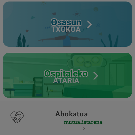
Osasun
TXOKOA
Ospitaleko
ATARIA
Abokatua
mutualistarena