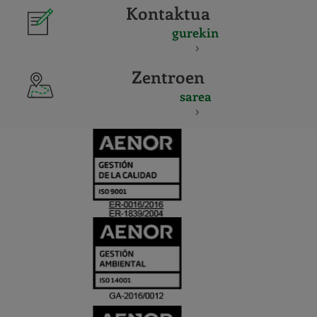
Kontaktua
gurekin
Zentroen
sarea
CERTIFICADO
Y
ACREDITACIO