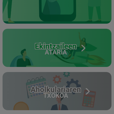
Ekintzaileen
ATARIA
Aholkulariaren
TXOKOA