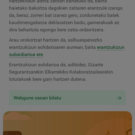
hartzekodun adina zatitan banatuko da, baina
haietako bakoitza dagokien zatiaren erantzule izango
da, beraz, zorren bat izanez gero, zordunetako batek
kaudimengabezia deklaratzen badu, gainerakoak ez
dira behartuta egongo bere zatia ordaintzera.
Arau orokortzat hartzen da, salbuespenezko
erantzukizun solidarioaren aurrean, baita
erantzukizun
subsidiarioa
ere
.
Erantzukizun solidarioa da, adibidez, Gizarte
Segurantzarekin Elkarrekiko Kolaboratzailearekin
lotutakoek bere gain hartzen dutena.
Webgune osoan bilatu