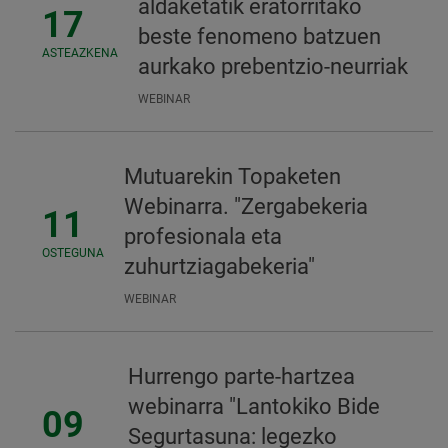
aldaketatik eratorritako
17
beste fenomeno batzuen
ASTEAZKENA
aurkako prebentzio-neurriak
WEBINAR
Mutuarekin Topaketen
Webinarra. "Zergabekeria
11
profesionala eta
OSTEGUNA
zuhurtziagabekeria"
WEBINAR
Hurrengo parte-hartzea
webinarra "Lantokiko Bide
09
Segurtasuna: legezko