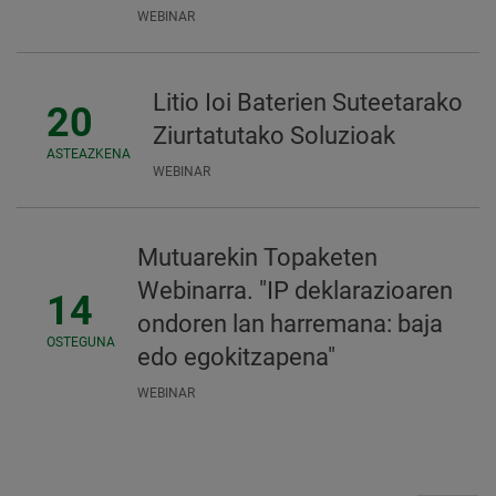
WEBINAR
Litio Ioi Baterien Suteetarako
20
Ziurtatutako Soluzioak
ASTEAZKENA
WEBINAR
Mutuarekin Topaketen
Webinarra. "IP deklarazioaren
14
ondoren lan harremana: baja
OSTEGUNA
edo egokitzapena"
WEBINAR