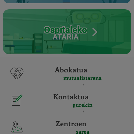
Ospitaleko
ATARIA
Abokatua
mutualistarena
Kontaktua
gurekin
Zentroen
sarea