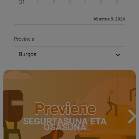
31
1
2
3
4
5
6
Abuztua 9, 2026
Provincia
Previene
SEGURTASUNA ETA
OSASUNA