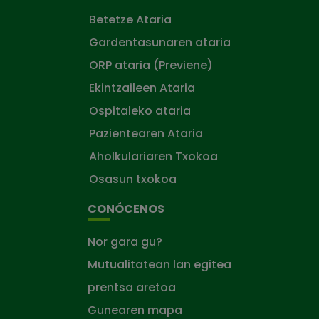
Betetze Ataria
Gardentasunaren ataria
ORP ataria (Previene)
Ekintzaileen Ataria
Ospitaleko ataria
Pazientearen Ataria
Aholkulariaren Txokoa
Osasun txokoa
CONÓCENOS
Nor gara gu?
Mutualitatean lan egitea
prentsa aretoa
Gunearen mapa