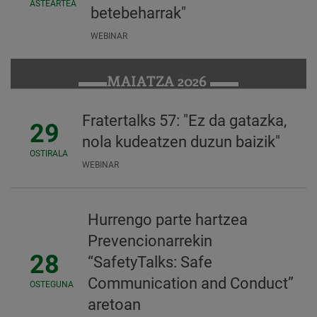
ASTEARTEA
betebeharrak"
WEBINAR
MAIATZA 2026
Fratertalks 57: "Ez da gatazka,
29
nola kudeatzen duzun baizik"
OSTIRALA
WEBINAR
Hurrengo parte hartzea
Prevencionarrekin
28
“SafetyTalks: Safe
Communication and Conduct”
OSTEGUNA
aretoan