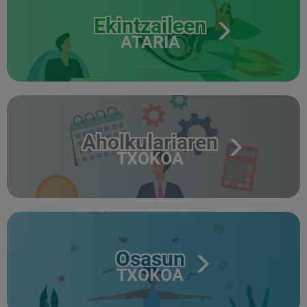
Ekintzaileen
ATARIA
Aholkulariaren
TXOKOA
Osasun
TXOKOA