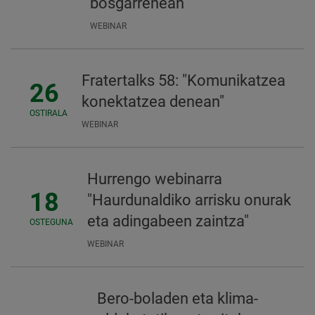
bosgarrenean
WEBINAR
Fratertalks 58: "Komunikatzea
26
konektatzea denean"
OSTIRALA
WEBINAR
Hurrengo webinarra
18
"Haurdunaldiko arrisku onurak
eta adingabeen zaintza"
OSTEGUNA
WEBINAR
Bero-boladen eta klima-