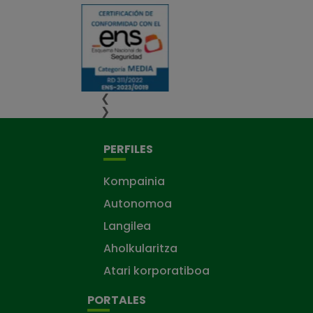
❮
❯
PERFILES
Kompainia
Autonomoa
Langilea
Aholkularitza
Atari korporatiboa
PORTALES