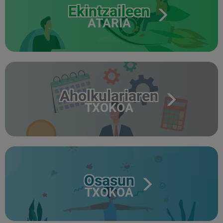
Ekintzaileen
ATARIA
Aholkulariaren
TXOKOA
Osasun
TXOKOA