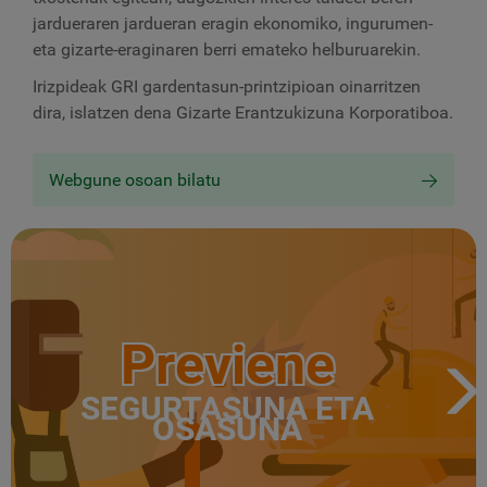
jardueraren jardueran eragin ekonomiko, ingurumen-
eta gizarte-eraginaren berri emateko helburuarekin.
Irizpideak
GRI
gardentasun-printzipioan oinarritzen
dira, islatzen dena
Gizarte Erantzukizuna
Korporatiboa.
Webgune osoan bilatu
Previene
SEGURTASUNA ETA
OSASUNA