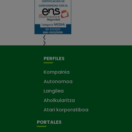
❮
❯
PERFILES
Kompainia
Autonomoa
Langilea
Aholkularitza
Atari korporatiboa
PORTALES