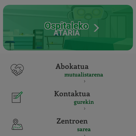
Ospitaleko
ATARIA
Abokatua
mutualistarena
Kontaktua
gurekin
Zentroen
sarea