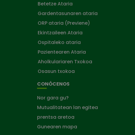
Betetze Ataria
Gardentasunaren ataria
ORP ataria (Previene)
Ekintzaileen Ataria
Ospitaleko ataria
Pazientearen Ataria
Aholkulariaren Txokoa
Osasun txokoa
CONÓCENOS
Nor gara gu?
Mutualitatean lan egitea
prentsa aretoa
Gunearen mapa