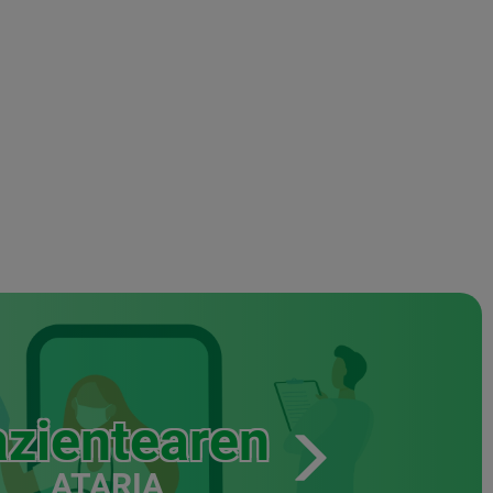
zientearen
ATARIA