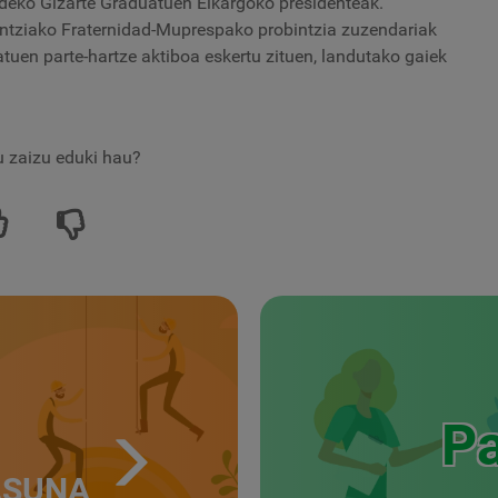
deko Gizarte Graduatuen Elkargoko presidenteak.
lentziako Fraternidad-Muprespako probintzia zuzendariak
ratuen parte-hartze aktiboa eskertu zituen, landutako gaiek
tu zaizu eduki hau?
Pa
ASUNA