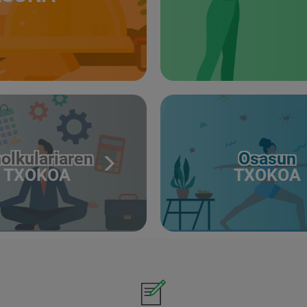
olkulariaren
Osasun
TXOKOA
TXOKOA