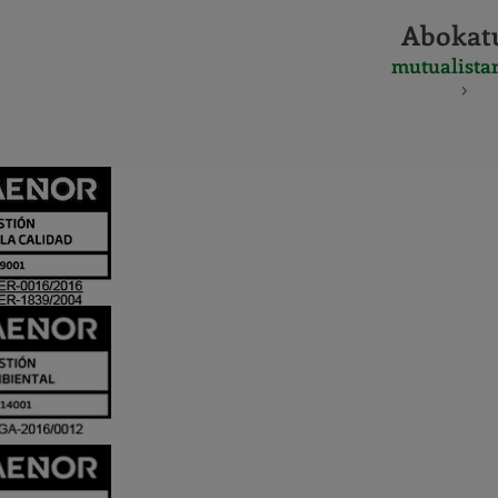
Abokat
mutualista