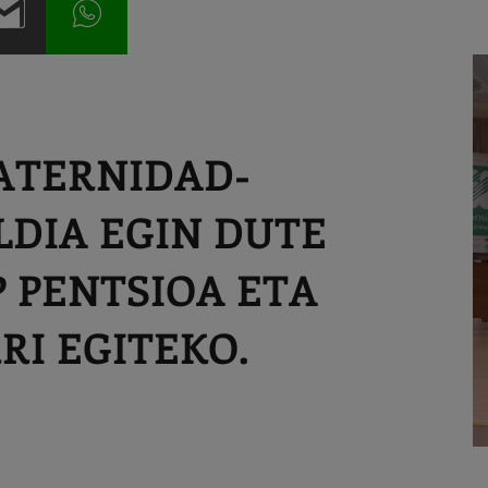
RATERNIDAD-
LDIA EGIN DUTE
P PENTSIOA ETA
I EGITEKO.
J
C