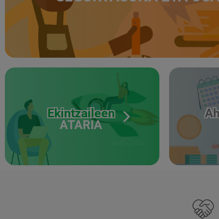
Ekintzaileen
Ah
ATARIA