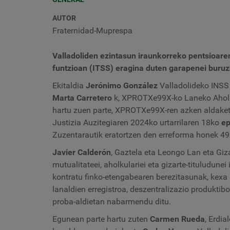
AUTOR
Fraternidad-Muprespa
Valladoliden ezintasun iraunkorreko pentsioaren
funtzioan (ITSS) eragina duten garapenei buruz
Ekitaldia
Jerónimo González
Valladolideko INSS 
Marta Carretero
k, XPROTXe99X-ko Laneko Aholku
hartu zuen parte, XPROTXe99X-ren azken aldaket
Justizia Auzitegiaren 2024ko urtarrilaren 18ko
ep
Zuzentarautik eratortzen den erreforma honek 49. 
Javier Calderón
,
Gaztela eta Leongo Lan eta Giza
mutualitateei, aholkulariei eta gizarte-tituludunei
kontratu finko-etengabearen berezitasunak, kexa
lanaldien erregistroa, deszentralizazio produkti
proba-aldietan nabarmendu ditu.
Egunean parte hartu zuten
Carmen Rueda
, Erdi