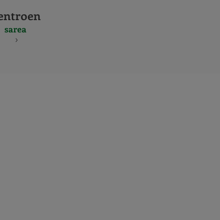
entroen
sarea
S
NES