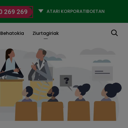
Selecciona
0 269 269
un
perfil
Bilatu
 Behatokia
Ziurtagiriak