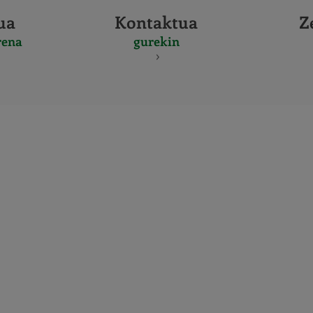
ua
Kontaktua
Z
rena
gurekin
CERTIFICADO
Y
ACREDITACIO