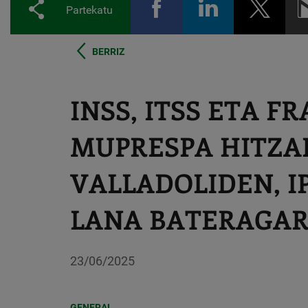
Partekatu
BERRIZ
INSS, ITSS ETA F
MUPRESPA HITZA
VALLADOLIDEN, I
LANA BATERAGARR
23/06/2025
GENERAL