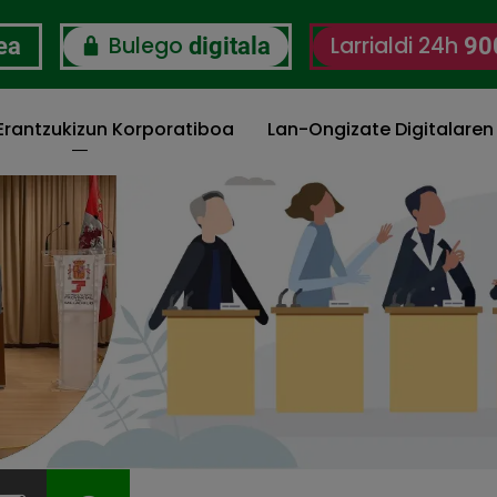
Bulego
Larrialdi 24h
ea
digitala
90
 Erantzukizun Korporatiboa
Lan-Ongizate Digitalaren