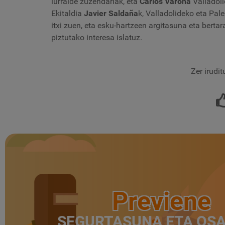
lurralde zuzendariak, eta
Carlos Varona
Valladoli
Ekitaldia
Javier Saldaña
k, Valladolideko eta Pa
itxi zuen, eta esku-hartzeen argitasuna eta berta
piztutako interesa islatuz.
Zer irudi
Previene
SEGURTASUNA ETA OS