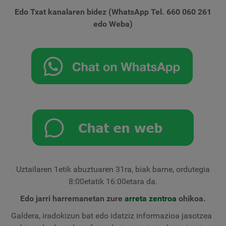
Edo Txat kanalaren bidez (WhatsApp Tel. 660 060 261
edo Weba)
Uztailaren 1etik abuztuaren 31ra, biak barne, ordutegia
8:00etatik 16:00etara da.
Edo jarri harremanetan zure
arreta zentroa
ohikoa.
Galdera, iradokizun bat edo idatziz informazioa jasotzea