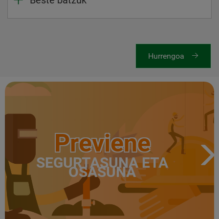
Beste batzuk
Hurrengoa
Previene
SEGURTASUNA ETA
OSASUNA