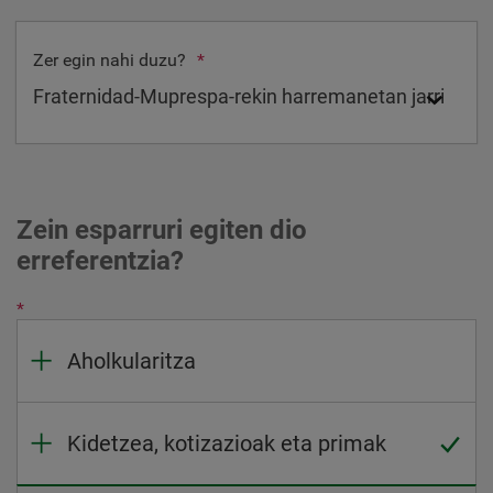
Zer egin nahi duzu?
*
Zein esparruri egiten dio
erreferentzia?
*
Aholkularitza
Kidetzea, kotizazioak eta primak