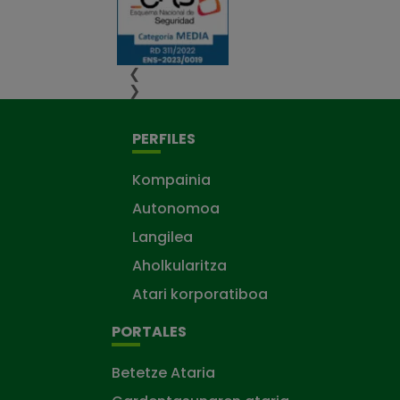
❮
❯
PERFILES
Kompainia
Autonomoa
Langilea
Aholkularitza
Atari korporatiboa
PORTALES
Betetze Ataria