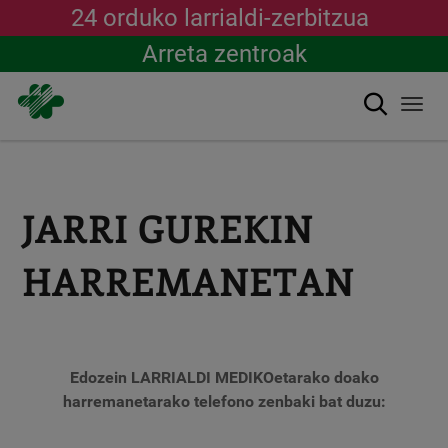
24 orduko larrialdi-zerbitzua
Arreta zentroak
Bilatu
Togg
navi
Skip
to
main
content
JARRI GUREKIN
HARREMANETAN
Edozein LARRIALDI MEDIKOetarako doako
harremanetarako telefono zenbaki bat duzu: