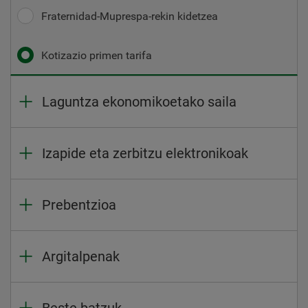
Fraternidad-Muprespa-rekin kidetzea
Kotizazio primen tarifa
Laguntza ekonomikoetako saila
Izapide eta zerbitzu elektronikoak
Prebentzioa
Argitalpenak