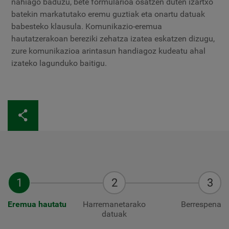
nahiago baduzu, bete formularioa osatzen duten izartxo
batekin markatutako eremu guztiak eta onartu datuak
babesteko klausula. Komunikazio-eremua
hautatzerakoan bereziki zehatza izatea eskatzen dizugu,
zure komunikazioa arintasun handiagoz kudeatu ahal
izateko lagunduko baitigu.
Eremua hautatu
Harremanetarako
Berrespena
datuak