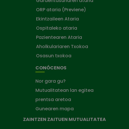
Gardentasunaren ataria
ORP ataria (Previene)
Ekintzaileen Ataria
Ospitaleko ataria
Pazientearen Ataria
Aholkulariaren Txokoa
Osasun txokoa
CONÓCENOS
Nor gara gu?
Mutualitatean lan egitea
prentsa aretoa
Gunearen mapa
ZAINTZEN ZAITUEN MUTUALITATEA