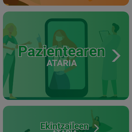
Pazientearen
ATARIA
Ekintzaileen