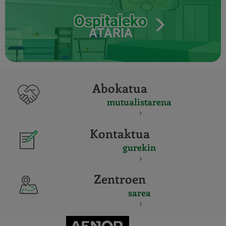
Ospitaleko
ATARIA
Abokatua
mutualistarena
Kontaktua
gurekin
Zentroen
sarea
CERTIFICADO