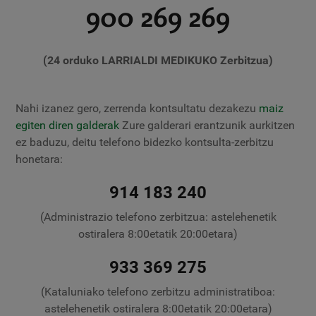
900 269 269
(24 orduko LARRIALDI MEDIKUKO Zerbitzua)
Nahi izanez gero, zerrenda kontsultatu dezakezu
maiz
egiten diren galderak
Zure galderari erantzunik aurkitzen
ez baduzu, deitu telefono bidezko kontsulta-zerbitzu
honetara:
914 183 240
(Administrazio telefono zerbitzua: astelehenetik
ostiralera 8:00etatik 20:00etara)
933 369 275
(Kataluniako telefono zerbitzu administratiboa:
astelehenetik ostiralera 8:00etatik 20:00etara)