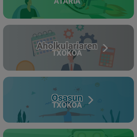
ATARIA
Aholkulariaren
TXOKOA
Osasun
TXOKOA