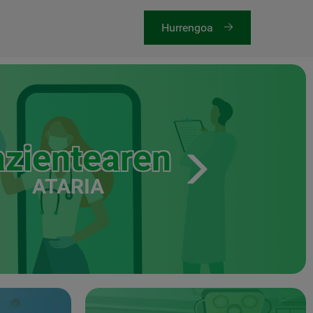
Hurrengoa
zientearen
ATARIA