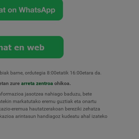
biak barne, ordutegia 8:00etatik 16:00etara da.
etan zure
arreta zentroa
ohikoa.
 informazioa jasotzea nahiago baduzu, bete
atekin markatutako eremu guztiak eta onartu
azio-eremua hautatzerakoan bereziki zehatza
ikazioa arintasun handiagoz kudeatu ahal izateko