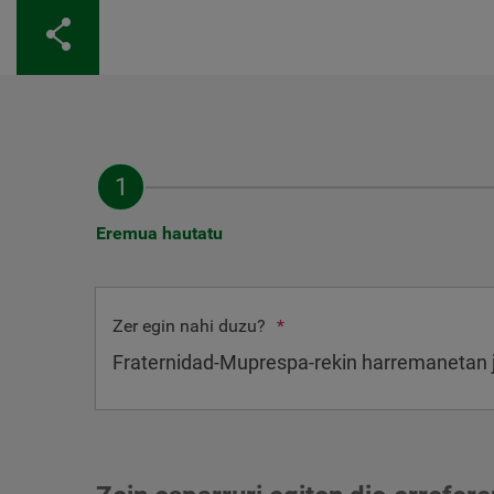
Partekatu
Eremua hautatu
Zer egin nahi duzu?
*