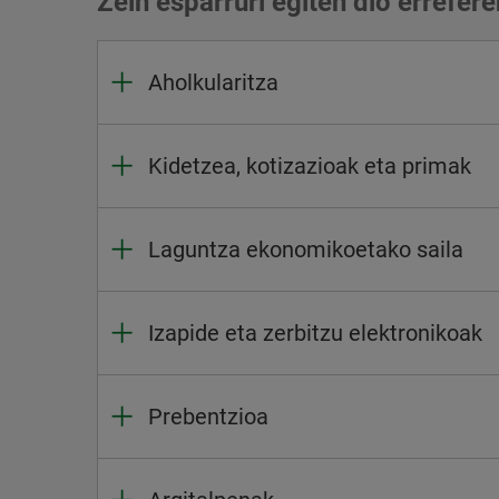
Zein esparruri egiten dio errefere
Aholkularitza
Kidetzea, kotizazioak eta primak
Laguntza ekonomikoetako saila
Izapide eta zerbitzu elektronikoak
Prebentzioa