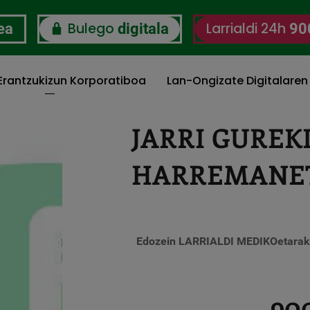
Bulego
Larrialdi 24h
ea
digitala
90
 Erantzukizun Korporatiboa
Lan-Ongizate Digitalaren
JARRI GUREK
HARREMANE
Edozein LARRIALDI MEDIKOetarako
900