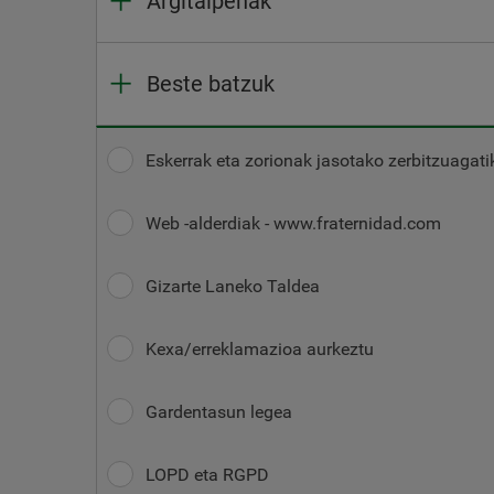
Argitalpenak
Beste batzuk
Eskerrak eta zorionak jasotako zerbitzuagati
Web -alderdiak - www.fraternidad.com
Gizarte Laneko Taldea
Kexa/erreklamazioa aurkeztu
Gardentasun legea
LOPD eta RGPD