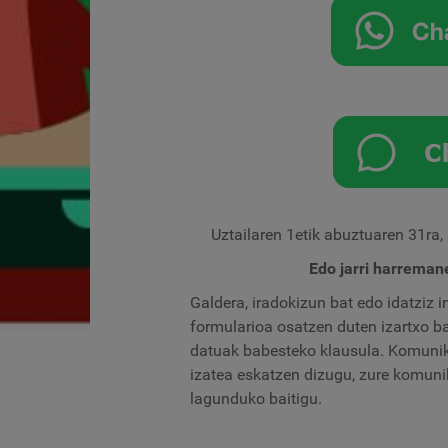
Uztailaren 1etik abuztuaren 31ra, 
Edo jarri harreman
Galdera, iradokizun bat edo idatziz
formularioa osatzen duten izartxo b
datuak babesteko klausula. Komunik
izatea eskatzen dizugu, zure komun
lagunduko baitigu.