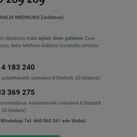
RIALDI MEDIKUKO Zerbitzua)
atu dezakezu
maiz egiten diren galderak
Zure
duzu, deitu telefono bidezko kontsulta-zerbitzu
14 183 240
 astelehenetik ostiralera 8:00etatik 20:00etara)
33 369 275
nistratiboa: astelehenetik ostiralera 8:00etatik
20:00etara)
 (WhatsApp Tel. 660 060 261 edo Weba)