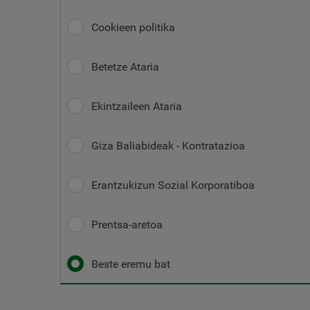
Cookieen politika
Betetze Ataria
Ekintzaileen Ataria
Giza Baliabideak - Kontratazioa
Erantzukizun Sozial Korporatiboa
Prentsa-aretoa
Beste eremu bat