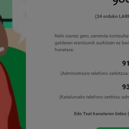
(24 orduko LAR
Nahi izanez gero, zerrenda kontsult
galderari erantzunik aurkitzen ez ba
honetara:
9
(Administrazio telefono zerbitzua:
9
(Kataluniako telefono zerbitzu admi
Edo Txat kanalaren bidez