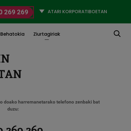
Selecciona
0 269 269
un
perfil
Bilatu
 Behatokia
Ziurtagiriak
IN
TAN
 doako harremanetarako telefono zenbaki bat
duzu:
 269 269