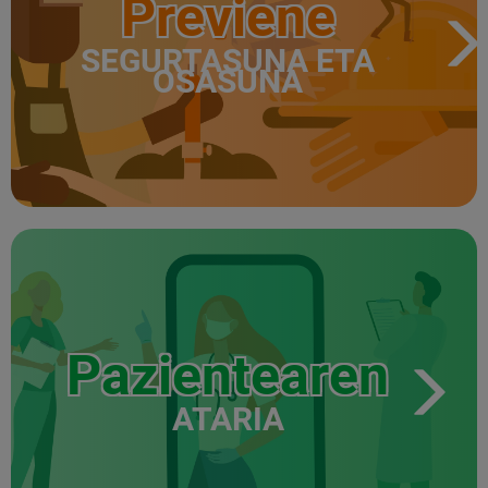
Previene
SEGURTASUNA ETA
OSASUNA
Pazientearen
ATARIA