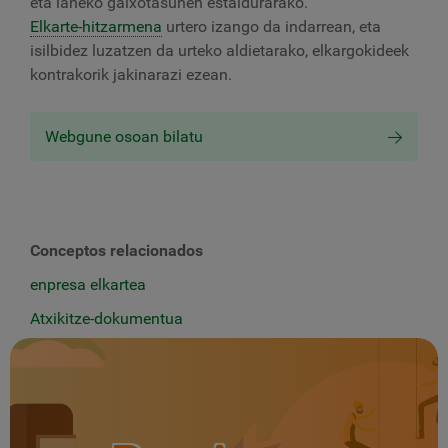
eta laneko gaixotasunen estaldurarako.
Elkarte-hitzarmena
urtero izango da indarrean, eta
isilbidez luzatzen da urteko aldietarako, elkargokideek
kontrakorik jakinarazi ezean.
Webgune osoan bilatu
Conceptos relacionados
enpresa elkartea
Atxikitze-dokumentua