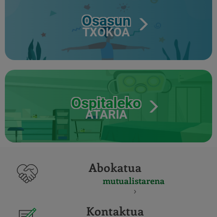
Osasun
TXOKOA
Ospitaleko
ATARIA
Abokatua
mutualistarena
Kontaktua