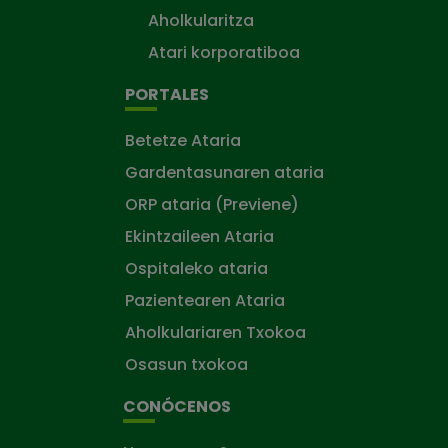
Aholkularitza
Atari korporatiboa
PORTALES
Betetze Ataria
Gardentasunaren ataria
ORP ataria (Previene)
Ekintzaileen Ataria
Ospitaleko ataria
Pazientearen Ataria
Aholkulariaren Txokoa
Osasun txokoa
CONÓCENOS