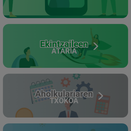
Ekintzaileen
ATARIA
Aholkulariaren
TXOKOA