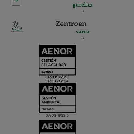
gurekin
Zentroen
sarea
CERTIFICADO
Y
ACREDITACIO