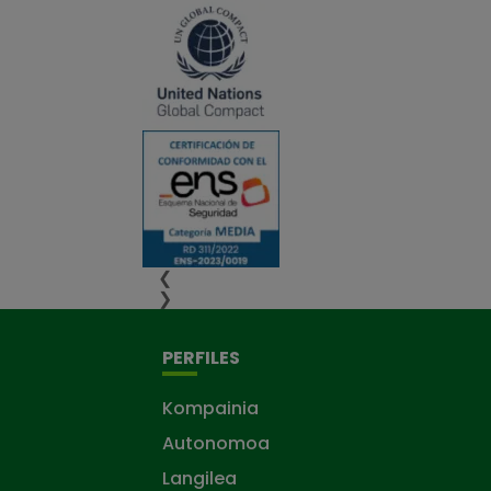
❮
❯
PERFILES
Kompainia
Autonomoa
Langilea