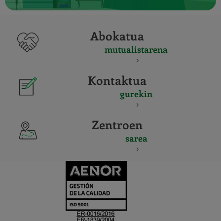
Abokatua
mutualistarena
Kontaktua
gurekin
Zentroen
sarea
CERTIFICADO
Y
ACREDITACIO