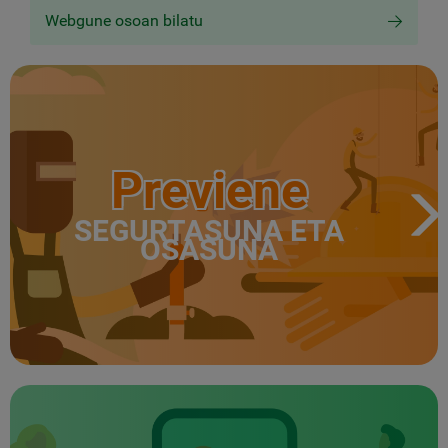
Webgune osoan bilatu
Previene
SEGURTASUNA ETA
OSASUNA