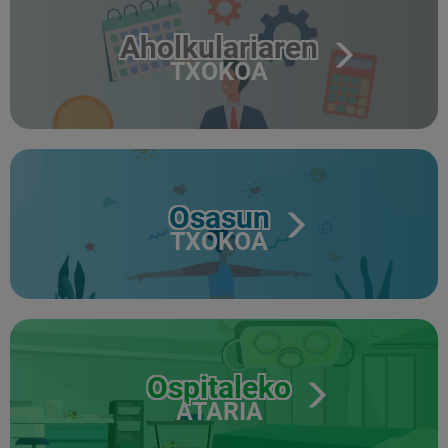
Aholkulariaren
TXOKOA
Osasun
TXOKOA
Ospitaleko
ATARIA