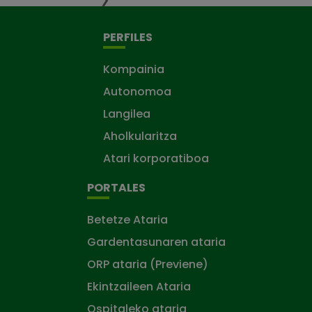
PERFILES
Kompainia
Autonomoa
Langilea
Aholkularitza
Atari korporatiboa
PORTALES
Betetze Ataria
Gardentasunaren ataria
ORP ataria (Previene)
Ekintzaileen Ataria
Ospitaleko ataria