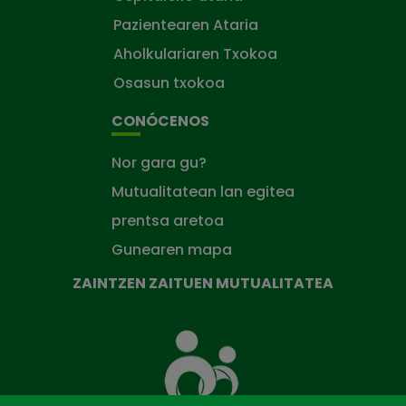
Pazientearen Ataria
Aholkulariaren Txokoa
Osasun txokoa
CONÓCENOS
Nor gara gu?
Mutualitatean lan egitea
prentsa aretoa
Gunearen mapa
ZAINTZEN ZAITUEN MUTUALITATEA
Zaintzen
zaituen
Mutua