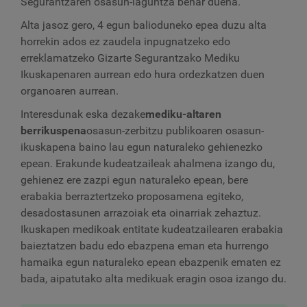
Segurantzaren osasun-laguntza behar duena.
Alta jasoz gero, 4 egun balioduneko epea duzu alta
horrekin ados ez zaudela inpugnatzeko edo
erreklamatzeko Gizarte Segurantzako Mediku
Ikuskapenaren aurrean edo hura ordezkatzen duen
organoaren aurrean.
Interesdunak eska dezake
mediku-altaren
berrikuspena
osasun-zerbitzu publikoaren osasun-
ikuskapena baino lau egun naturaleko gehienezko
epean. Erakunde kudeatzaileak ahalmena izango du,
gehienez ere zazpi egun naturaleko epean, bere
erabakia berraztertzeko proposamena egiteko,
desadostasunen arrazoiak eta oinarriak zehaztuz.
Ikuskapen medikoak entitate kudeatzailearen erabakia
baieztatzen badu edo ebazpena eman eta hurrengo
hamaika egun naturaleko epean ebazpenik ematen ez
bada, aipatutako alta medikuak eragin osoa izango du.