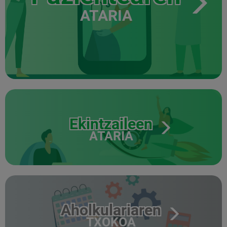
ATARIA
Ekintzaileen
ATARIA
Aholkulariaren
TXOKOA