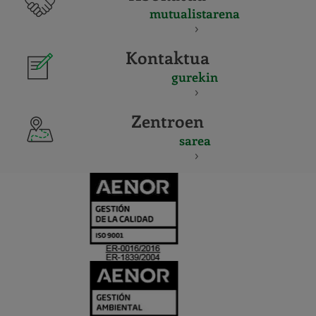
mutualistarena
Kontaktua
gurekin
Zentroen
sarea
CERTIFICADO
Y
ACREDITACIO