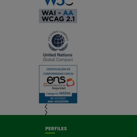
❮
❯
PERFILES