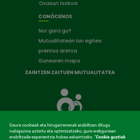
Osasun txokoa
CONÓCENOS
Nor gara gu?
Mutualitatean lan egitea
prentsa aretoa
Gunearen mapa
ZAINTZEN ZAITUEN MUTUALITATEA
Zaintzen
zaituen
Mutua
Geure cookieak eta hirugarrenenak erabiltzen ditugu
nabigazioa aztertu eta optimizatzeko, gure webgunean
erabiltzaile-esperientzia hobea eskaintzeko. “
Cookie guztiak