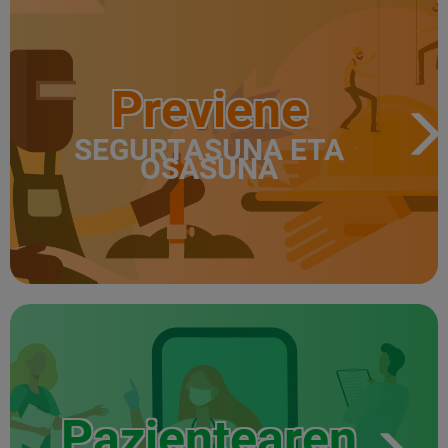
Previene
SEGURTASUNA ETA
OSASUNA
Pazientearen