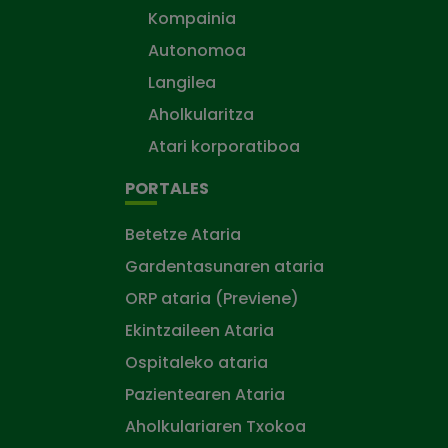
Kompainia
Autonomoa
Langilea
Aholkularitza
Atari korporatiboa
PORTALES
Betetze Ataria
Gardentasunaren ataria
ORP ataria (Previene)
Ekintzaileen Ataria
Ospitaleko ataria
Pazientearen Ataria
Aholkulariaren Txokoa