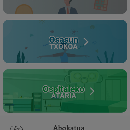
Osasun
TXOKOA
Ospitaleko
ATARIA
Abokatua