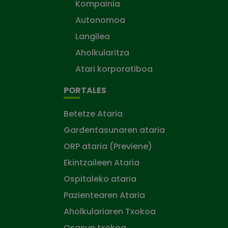
Kompainia
Autonomoa
Langilea
Aholkularitza
Atari korporatiboa
PORTALES
Betetze Ataria
Gardentasunaren ataria
ORP ataria (Previene)
Ekintzaileen Ataria
Ospitaleko ataria
Pazientearen Ataria
Aholkulariaren Txokoa
Osasun txokoa