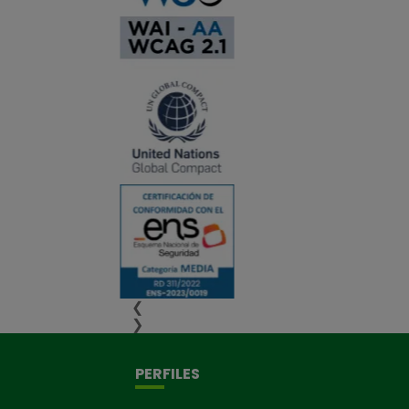
❮
❯
PERFILES