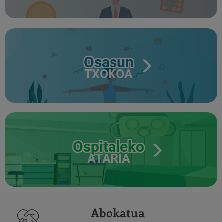
Osasun
TXOKOA
Ospitaleko
ATARIA
Abokatua