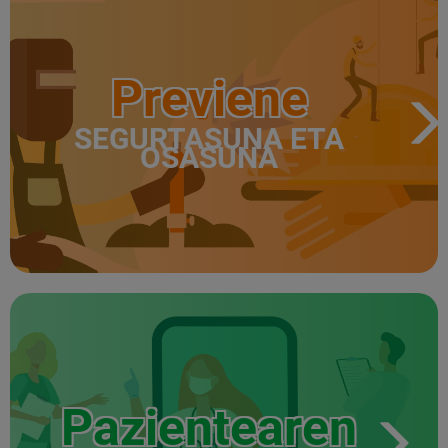
Previene
SEGURTASUNA ETA
OSASUNA
Pazientearen