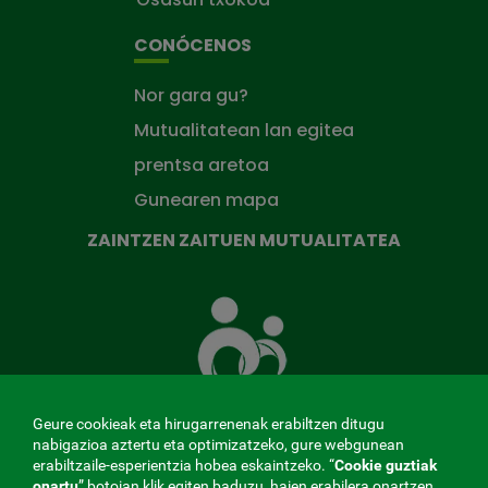
CONÓCENOS
Nor gara gu?
Mutualitatean lan egitea
prentsa aretoa
Gunearen mapa
ZAINTZEN ZAITUEN MUTUALITATEA
Zaintzen
zaituen
Mutua
Geure cookieak eta hirugarrenenak erabiltzen ditugu
nabigazioa aztertu eta optimizatzeko, gure webgunean
erabiltzaile-esperientzia hobea eskaintzeko. “
Cookie guztiak
onartu
” botoian klik egiten baduzu, haien erabilera onartzen