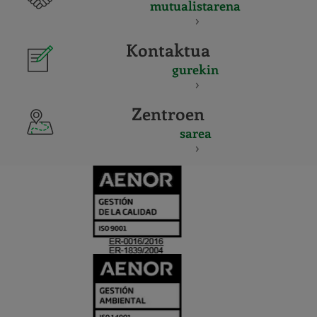
mutualistarena
Kontaktua
gurekin
Zentroen
sarea
CERTIFICADO
Y
ACREDITACIO