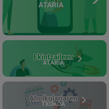
ATARIA
Ekintzaileen
ATARIA
Aholkulariaren
TXOKOA