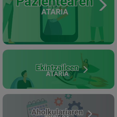
Pazientearen
ATARIA
Ekintzaileen
ATARIA
Aholkulariaren