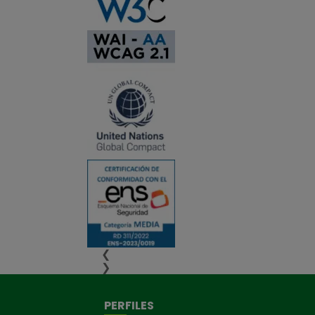
❮
❯
PERFILES