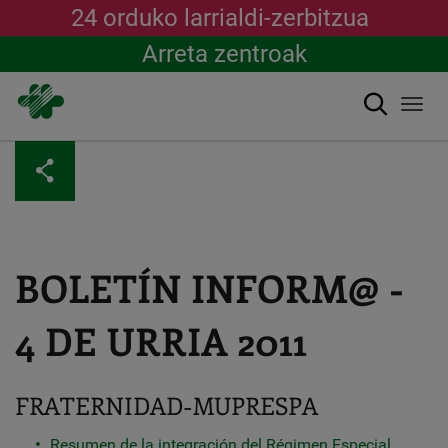
24 orduko larrialdi-zerbitzua
Arreta zentroak
Bilatu
Togg
navi
Skip
to
main
content
BOLETÍN INFORM@ -
4 DE URRIA 2011
FRATERNIDAD-MUPRESPA
Resumen de la integración del Régimen Especial