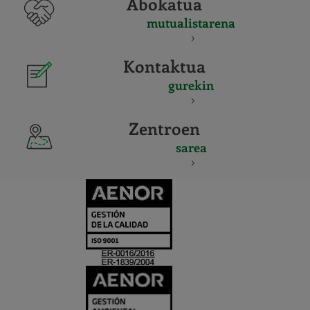
Abokatua
mutualistarena
Kontaktua
gurekin
Zentroen
sarea
CERTIFICADO
Y
ACREDITACIO