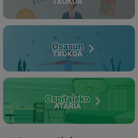
TXOKOA
Osasun
TXOKOA
Ospitaleko
ATARIA