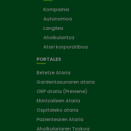
Kompainia
Autonomoa
Langilea
Aholkularitza
Atari korporatiboa
PORTALES
Betetze Ataria
Gardentasunaren ataria
ORP ataria (Previene)
Ekintzaileen Ataria
Ospitaleko ataria
Pazientearen Ataria
Aholkulariaren Txokoa