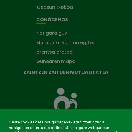
Osasun txokoa
CONÓCENOS
Nor gara gu?
Mutualitatean lan egitea
prentsa aretoa
Gunearen mapa
ZAINTZEN ZAITUEN MUTUALITATEA
Zaintzen
zaituen
Mutua
Geure cookieak eta hirugarrenenak erabiltzen ditugu
nabigazioa aztertu eta optimizatzeko, gure webgunean