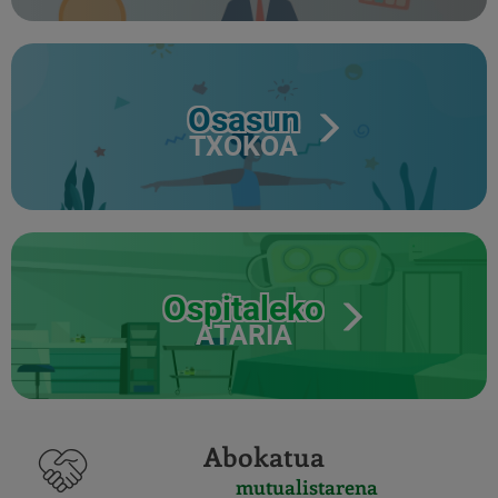
Osasun
TXOKOA
Ospitaleko
ATARIA
Abokatua
mutualistarena