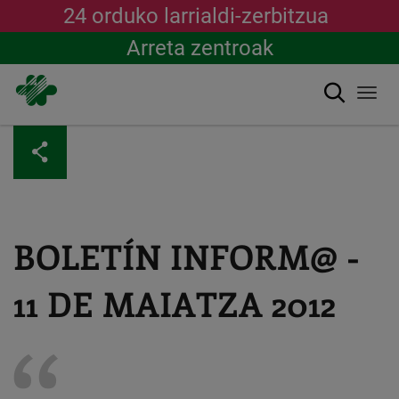
24 orduko larrialdi-zerbitzua
Arreta zentroak
Bilatu
Togg
navi
Skip
to
main
content
BOLETÍN INFORM@ -
11 DE MAIATZA 2012