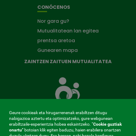
CONÓCENOS
Nor gara gu?
Mutualitatean lan egitea
prentsa aretoa
Gunearen mapa
ZAINTZEN ZAITUEN MUTUALITATEA
Zaintzen
zaituen
Mutua
Geure cookieak eta hirugarrenenak erabiltzen ditugu
nabigazioa aztertu eta optimizatzeko, gure webgunean
erabiltzaile-esperientzia hobea eskaintzeko. “
Cookie guztiak
MENÚ
onartu
” botoian klik egiten baduzu, haien erabilera onartzen
duzula ulertzen dugu. Era berean, nahi bezala konfigura