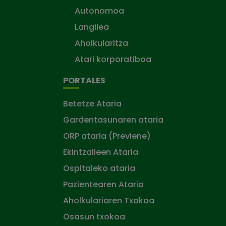
Autonomoa
Langilea
Aholkularitza
Atari korporatiboa
PORTALES
Betetze Ataria
Gardentasunaren ataria
ORP ataria (Previene)
Ekintzaileen Ataria
Ospitaleko ataria
Pazientearen Ataria
Aholkulariaren Txokoa
Osasun txokoa