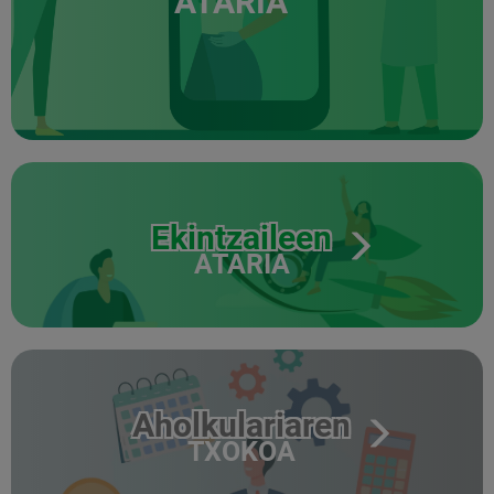
ATARIA
Ekintzaileen
ATARIA
Aholkulariaren
TXOKOA