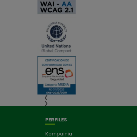
❮
❯
PERFILES
Kompainia