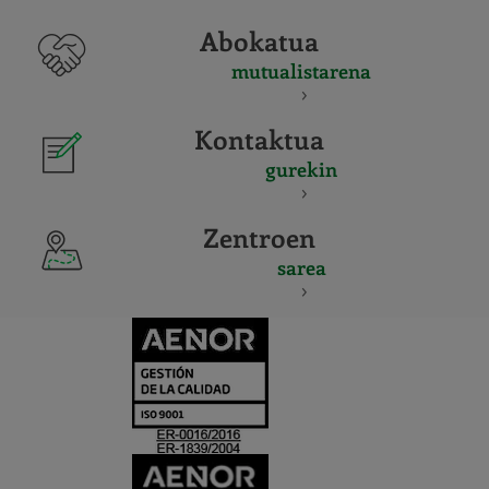
Abokatua
mutualistarena
Kontaktua
gurekin
Zentroen
sarea
CERTIFICADO
Y
ACREDITACIO