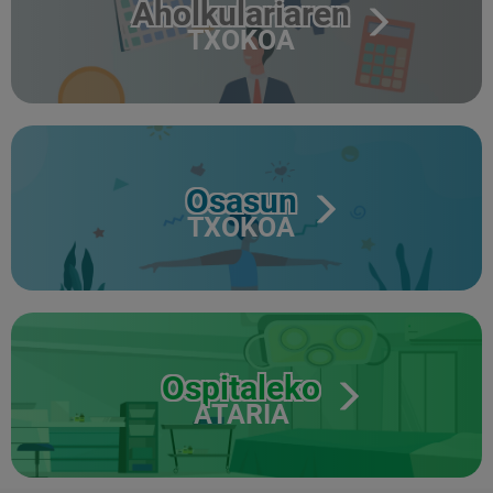
Aholkulariaren
TXOKOA
Osasun
TXOKOA
Ospitaleko
ATARIA