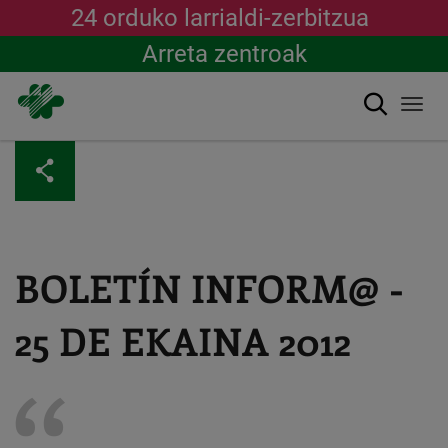
24 orduko larrialdi-zerbitzua
Arreta zentroak
Bilatu
Togg
navi
Skip
to
main
content
BOLETÍN INFORM@ -
25 DE EKAINA 2012