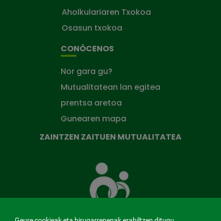
Aholkulariaren Txokoa
Osasun txokoa
CONÓCENOS
Nor gara gu?
Mutualitatean lan egitea
prentsa aretoa
Gunearen mapa
ZAINTZEN ZAITUEN MUTUALITATEA
Zaintzen
zaituen
Mutua
Geure cookieak eta hirugarrenenak erabiltzen ditugu