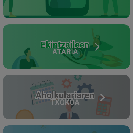
Ekintzaileen
ATARIA
Aholkulariaren
TXOKOA