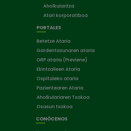
Aholkularitza
Atari korporatiboa
PORTALES
Betetze Ataria
Gardentasunaren ataria
ORP ataria (Previene)
Ekintzaileen Ataria
Ospitaleko ataria
Pazientearen Ataria
Aholkulariaren Txokoa
Osasun txokoa
CONÓCENOS