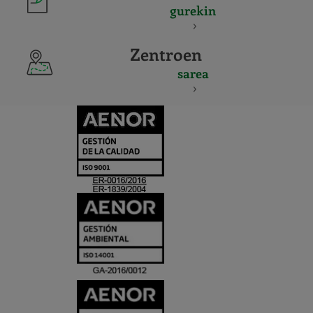
gurekin
Zentroen
sarea
CERTIFICADO
Y
ACREDITACIO