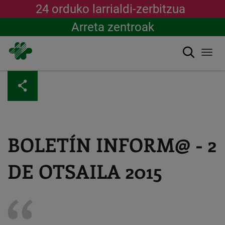
24 orduko larrialdi-zerbitzua
Arreta zentroak
Bilatu
Togg
navi
Skip
to
main
content
BOLETÍN INFORM@ - 2
DE OTSAILA 2015