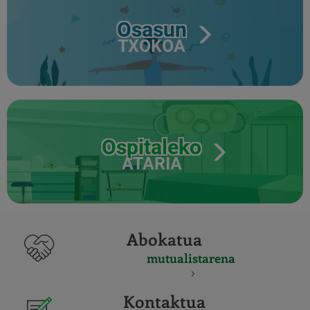
Osasun
TXOKOA
Ospitaleko
ATARIA
Abokatua
mutualistarena
Kontaktua