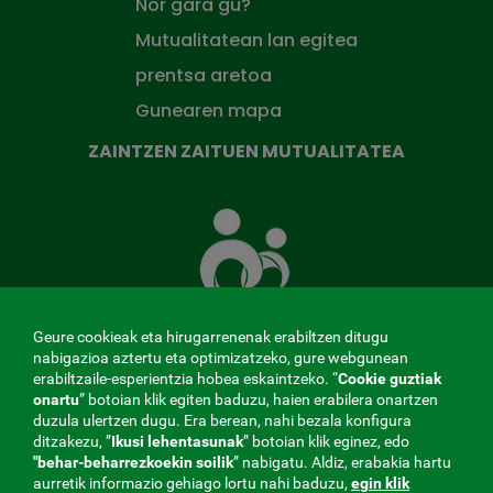
Nor gara gu?
Mutualitatean lan egitea
prentsa aretoa
Gunearen mapa
ZAINTZEN ZAITUEN MUTUALITATEA
Zaintzen
zaituen
Mutua
Geure cookieak eta hirugarrenenak erabiltzen ditugu
nabigazioa aztertu eta optimizatzeko, gure webgunean
erabiltzaile-esperientzia hobea eskaintzeko. “
Cookie guztiak
MENÚ
onartu
” botoian klik egiten baduzu, haien erabilera onartzen
duzula ulertzen dugu. Era berean, nahi bezala konfigura
ditzakezu, ”
Ikusi lehentasunak
REDES
” botoian klik eginez, edo
"behar-beharrezkoekin
soilik
” nabigatu. Aldiz, erabakia hartu
aurretik informazio gehiago lortu nahi baduzu,
egin klik