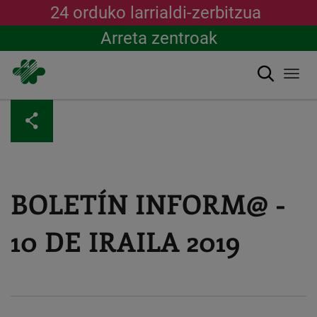
24 orduko larrialdi-zerbitzua
Arreta zentroak
Bilatu
Togg
navi
Skip
to
main
content
BOLETÍN INFORM@ -
10 DE IRAILA 2019