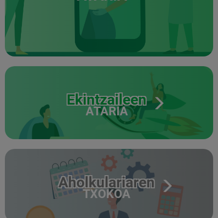
Ekintzaileen
ATARIA
Aholkulariaren
TXOKOA