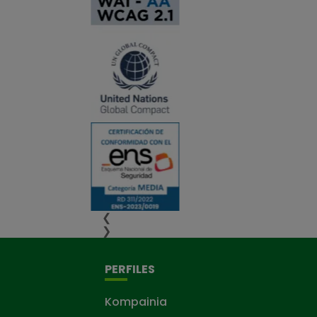
❮
❯
PERFILES
Kompainia