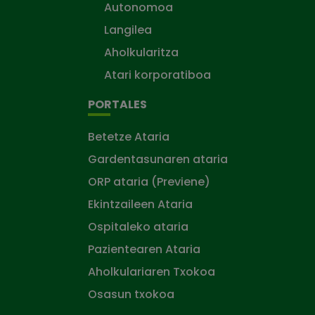
Autonomoa
Langilea
Aholkularitza
Atari korporatiboa
PORTALES
Betetze Ataria
Gardentasunaren ataria
ORP ataria (Previene)
Ekintzaileen Ataria
Ospitaleko ataria
Pazientearen Ataria
Aholkulariaren Txokoa
Osasun txokoa