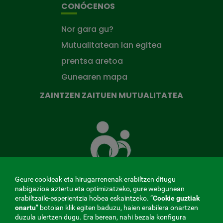
CONÓCENOS
Nor gara gu?
Mutualitatean lan egitea
prentsa aretoa
Gunearen mapa
ZAINTZEN ZAITUEN MUTUALITATEA
Zaintzen
zaituen
Mutua
Geure cookieak eta hirugarrenenak erabiltzen ditugu
nabigazioa aztertu eta optimizatzeko, gure webgunean
erabiltzaile-esperientzia hobea eskaintzeko. “
Cookie guztiak
MENÚ
onartu
” botoian klik egiten baduzu, haien erabilera onartzen
duzula ulertzen dugu. Era berean, nahi bezala konfigura