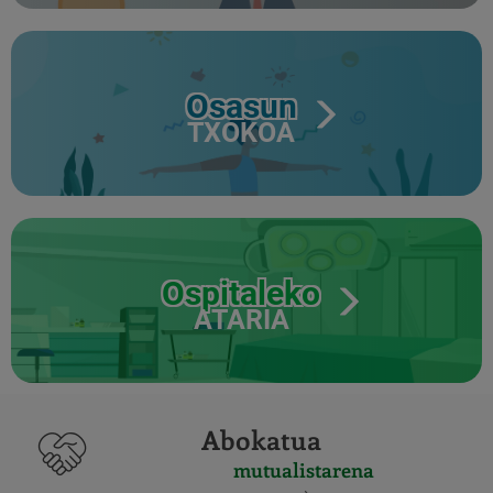
Osasun
TXOKOA
Ospitaleko
ATARIA
Abokatua
mutualistarena