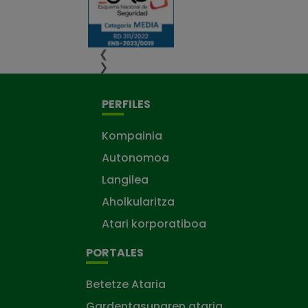
❮
❯
PERFILES
Kompainia
Autonomoa
Langilea
Aholkularitza
Atari korporatiboa
PORTALES
Betetze Ataria
Gardentasunaren ataria