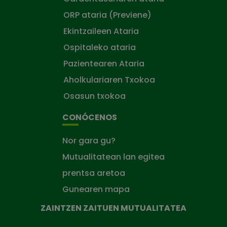
ORP ataria (Previene)
Ekintzaileen Ataria
Ospitaleko ataria
Pazientearen Ataria
Aholkulariaren Txokoa
Osasun txokoa
CONÓCENOS
Nor gara gu?
Mutualitatean lan egitea
prentsa aretoa
Gunearen mapa
ZAINTZEN ZAITUEN MUTUALITATEA
Zaintzen