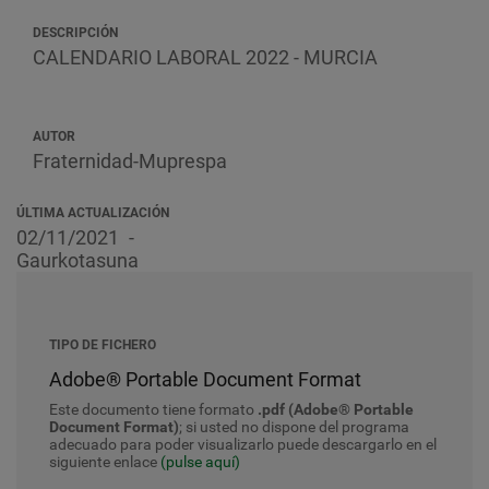
DESCRIPCIÓN
CALENDARIO LABORAL 2022 - MURCIA
AUTOR
Fraternidad-Muprespa
ÚLTIMA ACTUALIZACIÓN
02/11/2021
Gaurkotasuna
TIPO DE FICHERO
Adobe® Portable Document Format
Este documento tiene formato
.pdf (Adobe® Portable
Document Format)
; si usted no dispone del programa
adecuado para poder visualizarlo puede descargarlo en el
siguiente enlace
(pulse aquí)