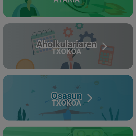
Aholkulariaren
TXOKOA
Osasun
TXOKOA