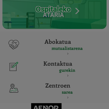
Ospitaleko
ATARIA
Abokatua
mutualistarena
Kontaktua
gurekin
Zentroen
sarea
CERTIFICADO