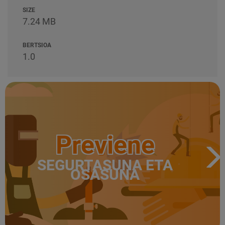
SIZE
7.24 MB
BERTSIOA
1.0
Previene
SEGURTASUNA ETA
OSASUNA