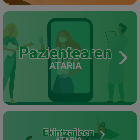
Pazientearen
ATARIA
Ekintzaileen
ATARIA