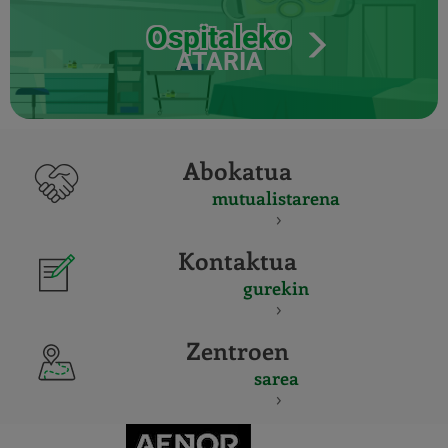
Ospitaleko
ATARIA
Abokatua
mutualistarena
Kontaktua
gurekin
Zentroen
sarea
CERTIFICADO