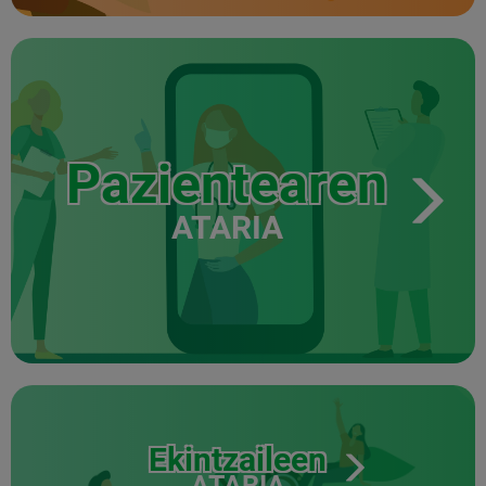
Pazientearen
ATARIA
Ekintzaileen
ATARIA