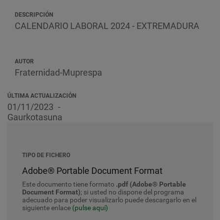
DESCRIPCIÓN
CALENDARIO LABORAL 2024 - EXTREMADURA
AUTOR
Fraternidad-Muprespa
ÚLTIMA ACTUALIZACIÓN
01/11/2023
Gaurkotasuna
TIPO DE FICHERO
Adobe® Portable Document Format
Este documento tiene formato
.pdf (Adobe® Portable
Document Format)
; si usted no dispone del programa
adecuado para poder visualizarlo puede descargarlo en el
siguiente enlace
(pulse aquí)