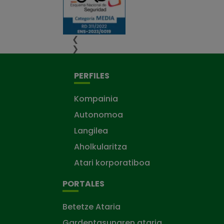
❮
❯
PERFILES
Kompainia
Autonomoa
Langilea
Aholkularitza
Atari korporatiboa
PORTALES
Betetze Ataria
Gardentasunaren ataria