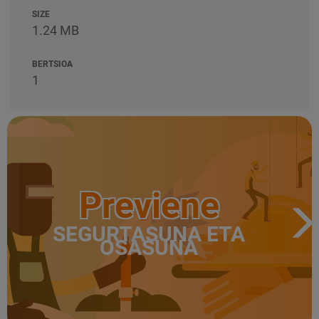
SIZE
1.24 MB
BERTSIOA
1
Previene
SEGURTASUNA ETA
OSASUNA