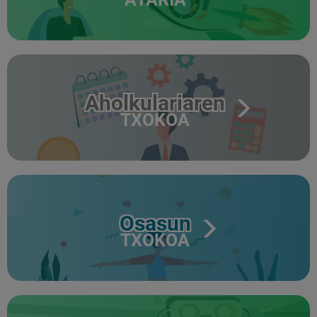
Aholkulariaren
TXOKOA
Osasun
TXOKOA