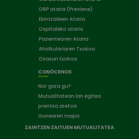
ORP ataria (Previene)
Ekintzaileen Ataria
Ospitaleko ataria
Pazientearen Ataria
Aholkulariaren Txokoa
Osasun txokoa
CONÓCENOS
Nor gara gu?
Mutualitatean lan egitea
prentsa aretoa
Gunearen mapa
ZAINTZEN ZAITUEN MUTUALITATEA
Zaintzen