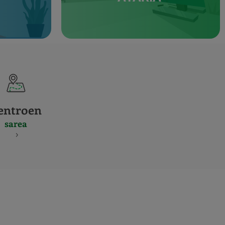
entroen
sarea
S
NES