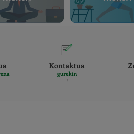
ua
Kontaktua
Z
rena
gurekin
CERTIFICADO
Y
ACREDITACIO