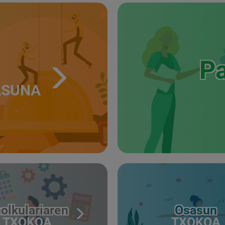
Pa
ASUNA
olkulariaren
Osasun
TXOKOA
TXOKOA