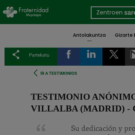
Zentroen
sar
Antolakuntza
Gizarte
Skip
to
Partekatu
main
content
IR A TESTIMONIOS
TESTIMONIO ANÓNIMO
VILLALBA (MADRID) -
Su dedicación y pr