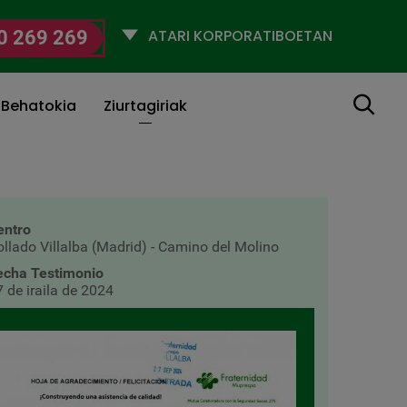
Selecciona
0 269 269
un
perfil
Bilatu
 Behatokia
Ziurtagiriak
entro
ollado Villalba (Madrid) - Camino del Molino
echa Testimonio
 de iraila de 2024