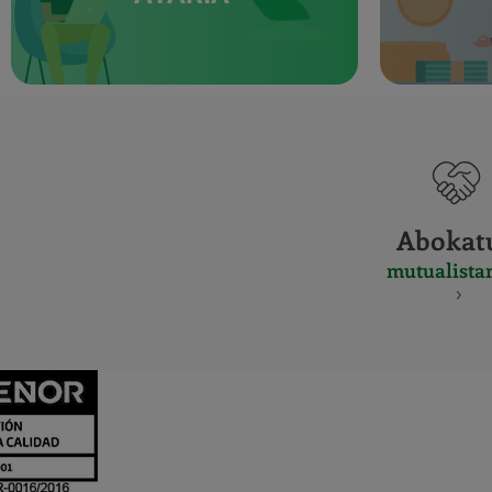
Abokat
mutualista