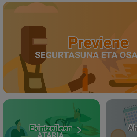
Previene
SEGURTASUNA ETA OS
Ekintzaileen
Ah
ATARIA