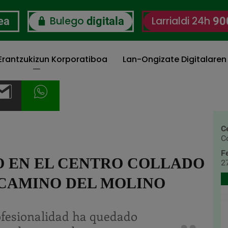
Bulego
Larrialdi 24h
ea
digitala
90
 Erantzukizun Korporatiboa
Lan-Ongizate Digitalaren
C
C
F
 EN EL CENTRO COLLADO
27
 CAMINO DEL MOLINO
ofesionalidad ha quedado