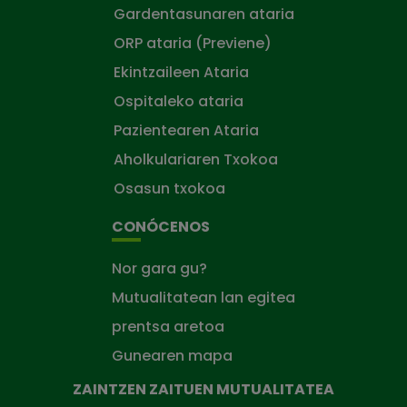
Gardentasunaren ataria
ORP ataria (Previene)
Ekintzaileen Ataria
Ospitaleko ataria
Pazientearen Ataria
Aholkulariaren Txokoa
Osasun txokoa
CONÓCENOS
Nor gara gu?
Mutualitatean lan egitea
prentsa aretoa
Gunearen mapa
ZAINTZEN ZAITUEN MUTUALITATEA