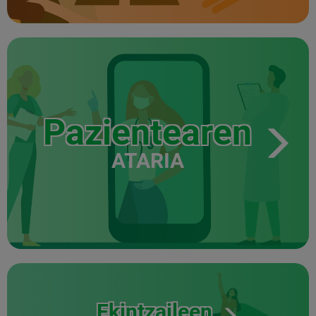
Pazientearen
ATARIA
Ekintzaileen