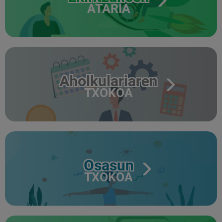
ATARIA
Aholkulariaren
TXOKOA
Osasun
TXOKOA