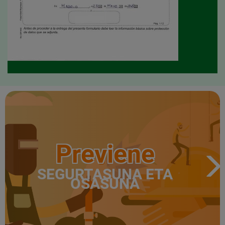
Previene
SEGURTASUNA ETA
OSASUNA