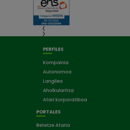
❮
❯
PERFILES
Kompainia
Autonomoa
Langilea
Aholkularitza
Atari korporatiboa
PORTALES
Betetze Ataria