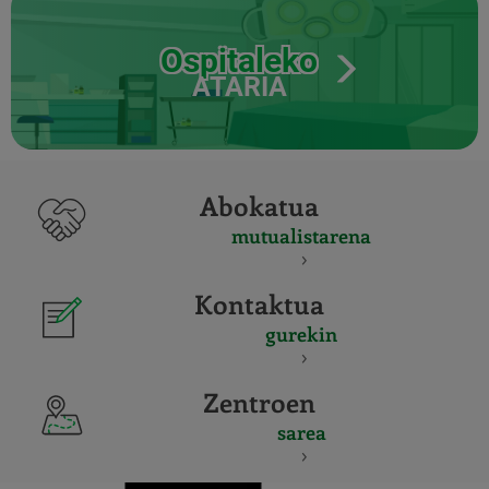
Ospitaleko
ATARIA
Abokatua
mutualistarena
Kontaktua
gurekin
Zentroen
sarea