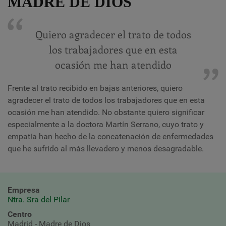
MADRE DE DIOS
Quiero agradecer el trato de todos
los trabajadores que en esta
ocasión me han atendido
Frente al trato recibido en bajas anteriores, quiero
agradecer el trato de todos los trabajadores que en esta
ocasión me han atendido. No obstante quiero significar
especialmente a la doctora Martín Serrano, cuyo trato y
empatía han hecho de la concatenación de enfermedades
que he sufrido al más llevadero y menos desagradable.
Empresa
Ntra. Sra del Pilar
Centro
Madrid - Madre de Dios