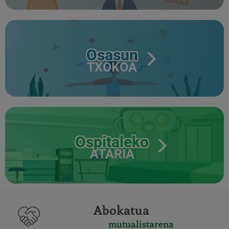
Osasun
TXOKOA
Ospitaleko
ATARIA
Abokatua
mutualistarena