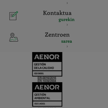
Kontaktua
gurekin
Zentroen
sarea
CERTIFICADO
Y
ACREDITACIO