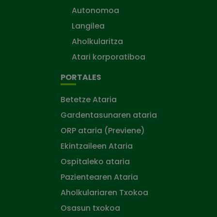
Autonomoa
Langilea
Aholkularitza
Atari korporatiboa
PORTALES
Betetze Ataria
Gardentasunaren ataria
ORP ataria (Previene)
Ekintzaileen Ataria
Ospitaleko ataria
Pazientearen Ataria
Aholkulariaren Txokoa
Osasun txokoa