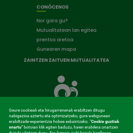
CONÓCENOS
Nor gara gu?
Mutualitatean lan egitea
prentsa aretoa
Gunearen mapa
ZAINTZEN ZAITUEN MUTUALITATEA
Zaintzen
zaituen
Mutua
Geure cookieak eta hirugarrenenak erabiltzen ditugu
nabigazioa aztertu eta optimizatzeko, gure webgunean
erabiltzaile-esperientzia hobea eskaintzeko. “
Cookie guztiak
MENÚ
onartu
” botoian klik egiten baduzu, haien erabilera onartzen
duzula ulertzen dugu. Era berean, nahi bezala konfigura