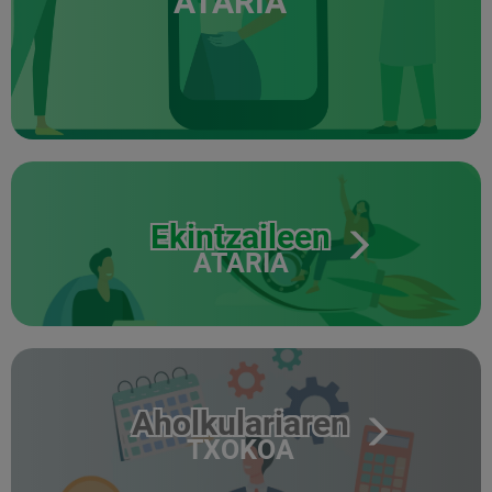
ATARIA
Ekintzaileen
ATARIA
Aholkulariaren
TXOKOA