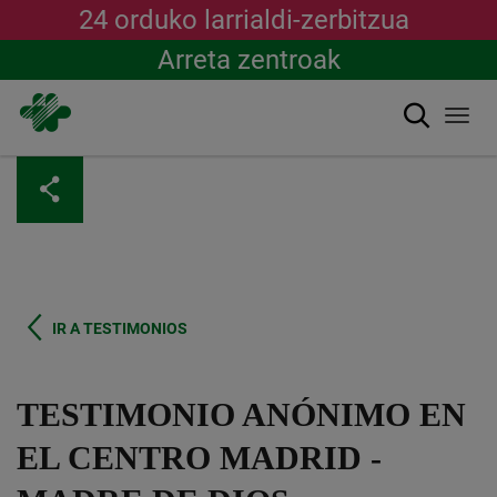
24 orduko larrialdi-zerbitzua
Arreta zentroak
Bilatu
Togg
navi
Skip
to
main
content
IR A TESTIMONIOS
TESTIMONIO ANÓNIMO EN
EL CENTRO MADRID -