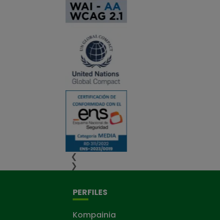
❮
❯
PERFILES
Kompainia