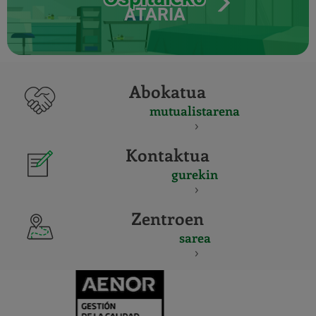
ATARIA
Abokatua
mutualistarena
Kontaktua
gurekin
Zentroen
sarea
CERTIFICADO
Y