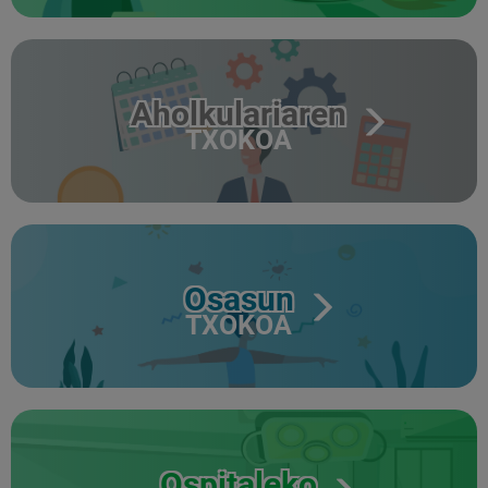
Aholkulariaren
TXOKOA
Osasun
TXOKOA
Ospitaleko