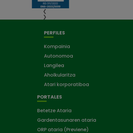
❮
❯
PERFILES
Kompainia
Autonomoa
Langilea
Aholkularitza
Atari korporatiboa
PORTALES
Betetze Ataria
Gardentasunaren ataria
ORP ataria (Previene)