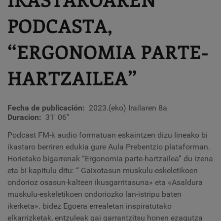
PODCASTA,
“ERGONOMIA PARTE-
HARTZAILEA”
Fecha de publicación
2023.(eko) Irailaren 8a
Duracion
31' 06''
Podcast FM-k audio formatuan eskaintzen dizu lineako bi
ikastaro berriren edukia gure Aula Prebentzio plataforman.
Horietako bigarrenak “Ergonomia parte-hartzailea” du izena
eta bi kapitulu ditu: “
Gaixotasun muskulu-eskeletikoen
ondorioz osasun-kalteen ikusgarritasuna» eta «Asaldura
muskulu-eskeletikoen ondoriozko lan-istripu baten
ikerketa». bidez
Egoera errealetan inspiratutako
elkarrizketak, entzuleak gai garrantzitsu honen ezagutza