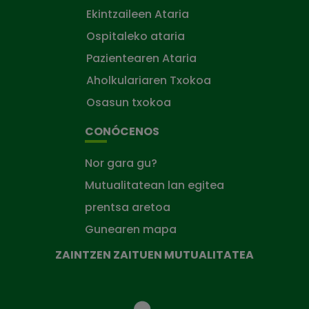
Ekintzaileen Ataria
Ospitaleko ataria
Pazientearen Ataria
Aholkulariaren Txokoa
Osasun txokoa
CONÓCENOS
Nor gara gu?
Mutualitatean lan egitea
prentsa aretoa
Gunearen mapa
ZAINTZEN ZAITUEN MUTUALITATEA
Zaintzen
zaituen