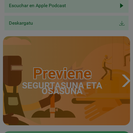
Escuchar en Apple Podcast
Deskargatu
Previene
SEGURTASUNA ETA
OSASUNA