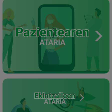
Pazientearen
ATARIA
Ekintzaileen
ATARIA