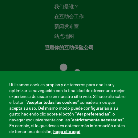
我们是谁？
在互助会工作
新闻发布室
站点地图
照顾你的互助保险公司
照
顾
您
的
Utilizamos cookies propias y de terceros para analizar y
共
optimizar la navegación con la finalidad de ofrecer una mejor
同
experiencia de usuario en nuestro sitio web. Si hace clic sobre
el botón “
Aceptar todas las cookies
” consideramos que
基
acepta su uso. Del mismo modo puede configurarlas a su
金
gusto haciendo clic sobre el botón ”
Ver preferencias
”, o
MENÚ
navegar exclusivamente con las
"estrictamente
necesarias
”.
En cambio, si lo que desea es obtener más información antes
REDES
de tomar una decisión,
haga clic aquí
.