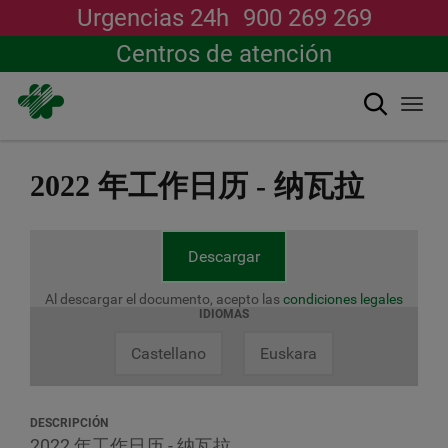
Urgencias 24h
900 269 269
Centros de atención
搜索
Togg
navi
跳
转
2022 年工作日历 - 纳瓦拉
到
主
要
内
Descargar
容
Al descargar el documento, acepto las
condiciones legales
IDIOMAS
Castellano
Euskara
DESCRIPCIÓN
2022 年工作日历 - 纳瓦拉