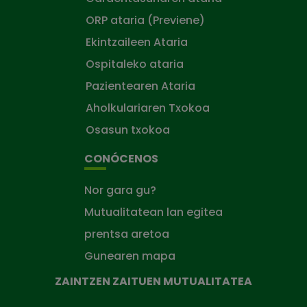
ORP ataria (Previene)
Ekintzaileen Ataria
Ospitaleko ataria
Pazientearen Ataria
Aholkulariaren Txokoa
Osasun txokoa
CONÓCENOS
Nor gara gu?
Mutualitatean lan egitea
prentsa aretoa
Gunearen mapa
ZAINTZEN ZAITUEN MUTUALITATEA
Zaintzen