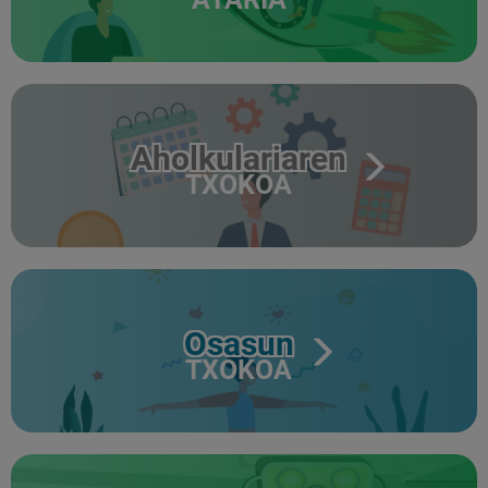
Aholkulariaren
TXOKOA
Osasun
TXOKOA