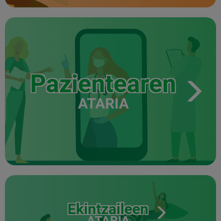
Pazientearen
ATARIA
Ekintzaileen
ATARIA