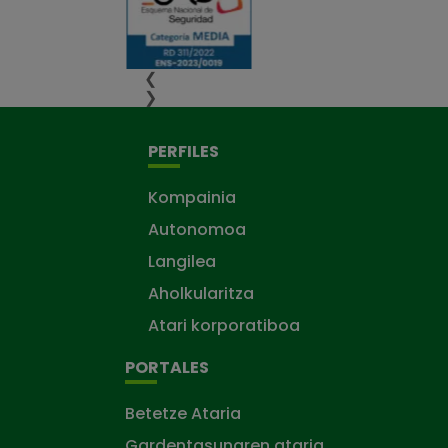
❮
❯
PERFILES
Kompainia
Autonomoa
Langilea
Aholkularitza
Atari korporatiboa
PORTALES
Betetze Ataria
Gardentasunaren ataria