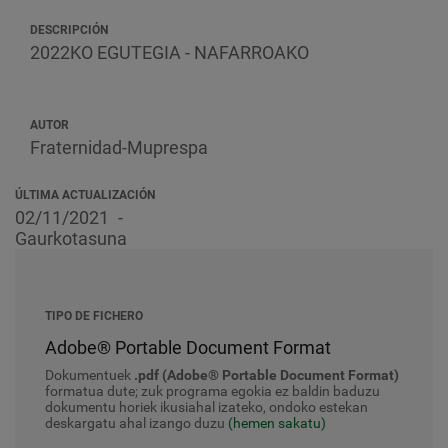
DESCRIPCIÓN
2022KO EGUTEGIA - NAFARROAKO
AUTOR
Fraternidad-Muprespa
ÚLTIMA ACTUALIZACIÓN
02/11/2021
Gaurkotasuna
TIPO DE FICHERO
Adobe® Portable Document Format
Dokumentuek
.pdf (Adobe® Portable Document Format)
formatua dute; zuk programa egokia ez baldin baduzu
dokumentu horiek ikusiahal izateko, ondoko estekan
deskargatu ahal izango duzu
(hemen sakatu)