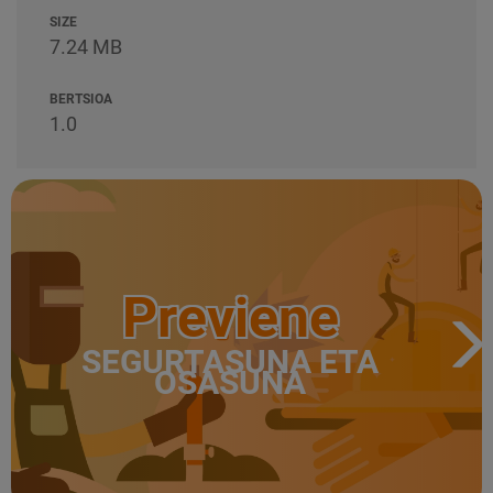
SIZE
7.24 MB
BERTSIOA
1.0
Previene
SEGURTASUNA ETA
OSASUNA