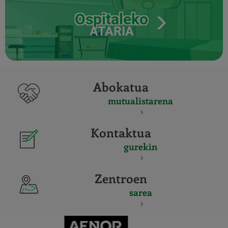
Ospitaleko
ATARIA
Abokatua
mutualistarena
Kontaktua
gurekin
Zentroen
sarea
CERTIFICADO