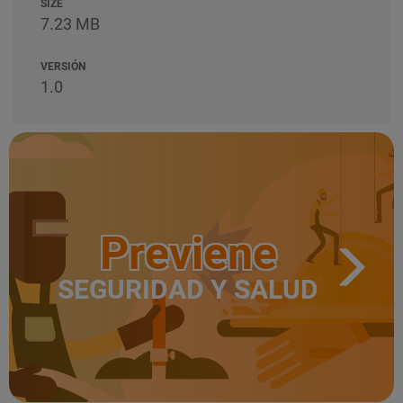
SIZE
7.23 MB
VERSIÓN
1.0
Previene
SEGURIDAD Y SALUD