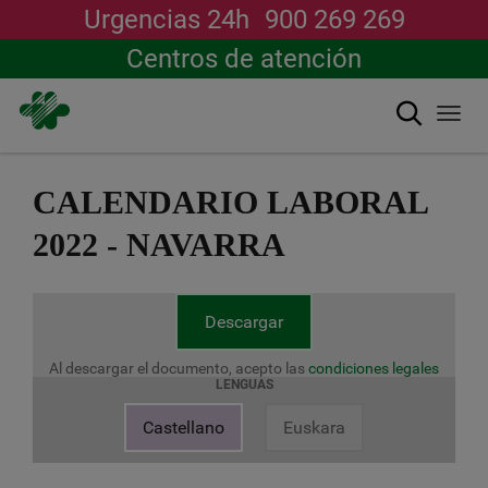
Urgencias 24h
900 269 269
Centros de atención
Buscar
Togg
navi
Pasar
al
CALENDARIO LABORAL
contenido
principal
2022 - NAVARRA
Descargar
Al descargar el documento, acepto las
condiciones legales
LENGUAS
Castellano
Euskara