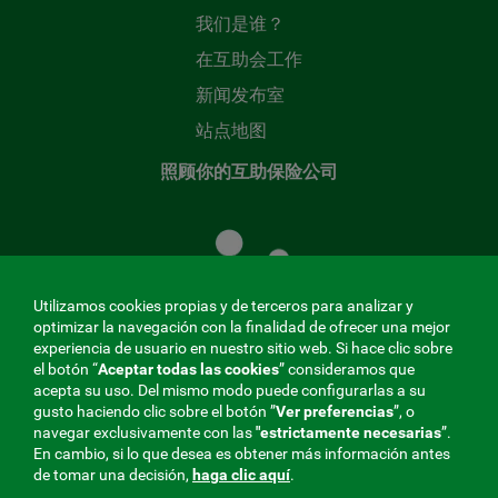
我们是谁？
在互助会工作
新闻发布室
站点地图
照顾你的互助保险公司
照
顾
您
的
Utilizamos cookies propias y de terceros para analizar y
共
optimizar la navegación con la finalidad de ofrecer una mejor
同
experiencia de usuario en nuestro sitio web. Si hace clic sobre
el botón “
Aceptar todas las cookies
” consideramos que
基
acepta su uso. Del mismo modo puede configurarlas a su
金
gusto haciendo clic sobre el botón ”
Ver preferencias
”, o
MENÚ
navegar exclusivamente con las
"estrictamente
necesarias
”.
En cambio, si lo que desea es obtener más información antes
REDES
de tomar una decisión,
haga clic aquí
.