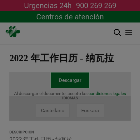
Urgencias 24h
900 269 269
Centros de atención
搜索
Togg
navi
跳
转
2022 年工作日历 - 纳瓦拉
到
主
要
内
Descargar
容
Al descargar el documento, acepto las
condiciones legales
IDIOMAS
Castellano
Euskara
DESCRIPCIÓN
2022 年工作日历 - 纳瓦拉