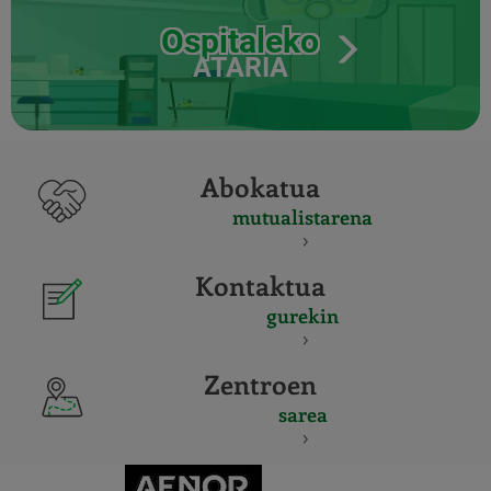
Ospitaleko
ATARIA
Abokatua
mutualistarena
Kontaktua
gurekin
Zentroen
sarea
CERTIFICADO