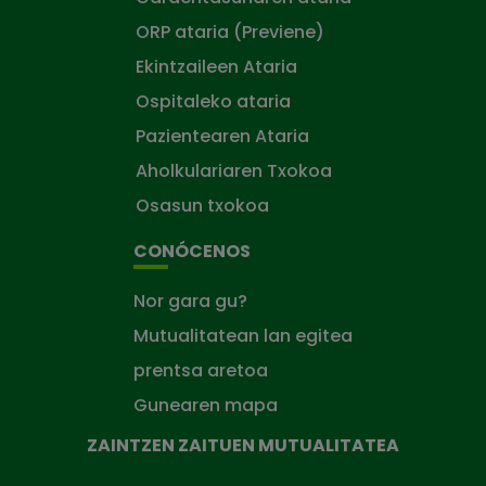
ORP ataria (Previene)
Ekintzaileen Ataria
Ospitaleko ataria
Pazientearen Ataria
Aholkulariaren Txokoa
Osasun txokoa
CONÓCENOS
Nor gara gu?
Mutualitatean lan egitea
prentsa aretoa
Gunearen mapa
ZAINTZEN ZAITUEN MUTUALITATEA
Zaintzen