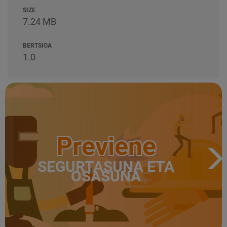
SIZE
7.24 MB
BERTSIOA
1.0
Previene
SEGURTASUNA ETA
OSASUNA