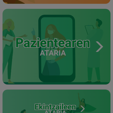
Pazientearen
ATARIA
Ekintzaileen
ATARIA