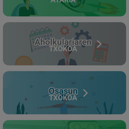
Aholkulariaren
TXOKOA
Osasun
TXOKOA