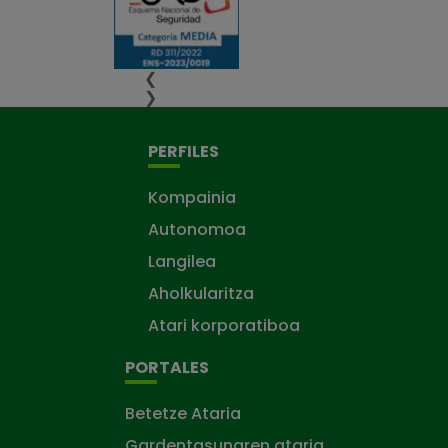
❮
❯
PERFILES
Kompainia
Autonomoa
Langilea
Aholkularitza
Atari korporatiboa
PORTALES
Betetze Ataria
Gardentasunaren ataria