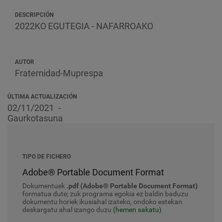
DESCRIPCIÓN
2022KO EGUTEGIA - NAFARROAKO
AUTOR
Fraternidad-Muprespa
ÚLTIMA ACTUALIZACIÓN
02/11/2021
Gaurkotasuna
TIPO DE FICHERO
Adobe® Portable Document Format
Dokumentuek
.pdf (Adobe® Portable Document Format)
formatua dute; zuk programa egokia ez baldin baduzu
dokumentu horiek ikusiahal izateko, ondoko estekan
deskargatu ahal izango duzu
(hemen sakatu)