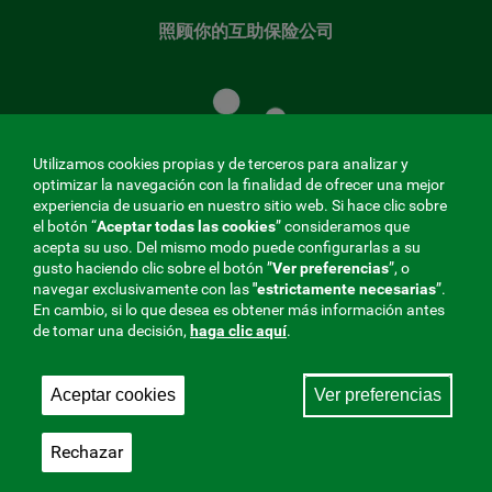
照顾你的互助保险公司
照
顾
您
的
Utilizamos cookies propias y de terceros para analizar y
共
optimizar la navegación con la finalidad de ofrecer una mejor
同
experiencia de usuario en nuestro sitio web. Si hace clic sobre
el botón “
Aceptar todas las cookies
” consideramos que
基
acepta su uso. Del mismo modo puede configurarlas a su
金
gusto haciendo clic sobre el botón ”
Ver preferencias
”, o
MENÚ
navegar exclusivamente con las
"estrictamente
necesarias
”.
En cambio, si lo que desea es obtener más información antes
REDES
de tomar una decisión,
haga clic aquí
.
SOCIALES
Aceptar cookies
Ver preferencias
与社会保障的相互合作者，275 Fraternidad-Muprespa
V20
2026
Rechazar
保存
简体中文