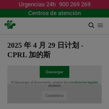
Urgencias 24h
900 269 269
Centros de atención
搜索
Togg
navi
跳
转
2025 年 4 月 29 日计划 -
到
主
CPRL 加的斯
要
内
容
Descargar
Al descargar el documento, acepto las
condiciones legales
IDIOMAS
Castellano