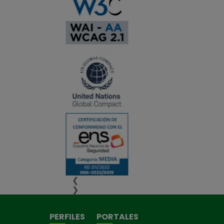
❮
❯
PERFILES
PORTALES