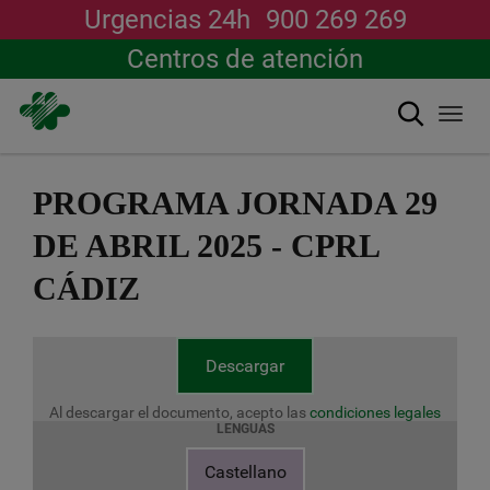
Urgencias 24h
900 269 269
Centros de atención
Buscar
Togg
navi
Pasar
al
PROGRAMA JORNADA 29
contenido
principal
DE ABRIL 2025 - CPRL
CÁDIZ
Descargar
Al descargar el documento, acepto las
condiciones legales
LENGUAS
Castellano