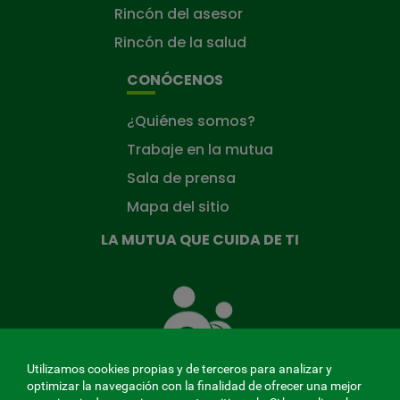
Rincón del asesor
Rincón de la salud
CONÓCENOS
¿Quiénes somos?
Trabaje en la mutua
Sala de prensa
Mapa del sitio
LA MUTUA QUE CUIDA DE TI
La
Mutua
que
cuida
de
Utilizamos cookies propias y de terceros para analizar y
ti
optimizar la navegación con la finalidad de ofrecer una mejor