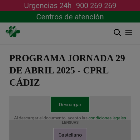
Urgencias 24h
900 269 269
Centros de atención
Buscar
Togg
navi
Pasar
al
PROGRAMA JORNADA 29
contenido
principal
DE ABRIL 2025 - CPRL
CÁDIZ
Descargar
Al descargar el documento, acepto las
condiciones legales
LENGUAS
Castellano