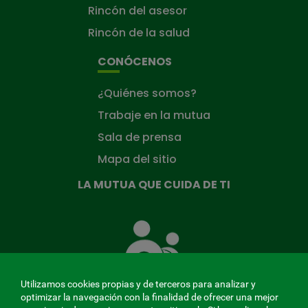
Rincón del asesor
Rincón de la salud
CONÓCENOS
¿Quiénes somos?
Trabaje en la mutua
Sala de prensa
Mapa del sitio
LA MUTUA QUE CUIDA DE TI
La
Mutua
que
cuida
de
Utilizamos cookies propias y de terceros para analizar y
ti
optimizar la navegación con la finalidad de ofrecer una mejor