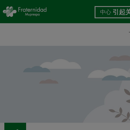
中心
引起
跳
转
到
主
要
内
容