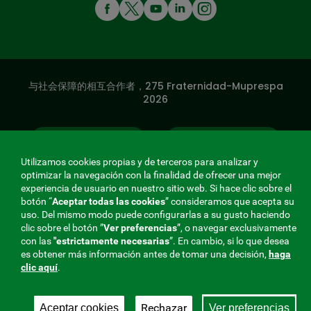
MENÚ
REDES
SOCIALES
与社会保障的相互合作者，275 Fraternidad-Muprespa
V20
2026
保存
简体中文
Utilizamos cookies propias y de terceros para analizar y
optimizar la navegación con la finalidad de ofrecer una mejor
experiencia de usuario en nuestro sitio web. Si hace clic sobre el
botón “
Aceptar todas las cookies
” consideramos que acepta su
uso. Del mismo modo puede configurarlas a su gusto haciendo
clic sobre el botón ”
Ver preferencias
”, o navegar exclusivamente
con las
"estrictamente
necesarias
”. En cambio, si lo que desea
es obtener más información antes de tomar una decisión,
haga
clic aquí
.
Rechazar
Aceptar cookies
Ver preferencias