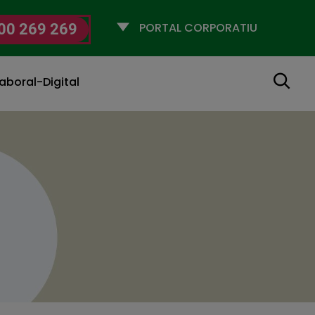
Selecciona
00 269 269
un
perfil
Cerca
aboral-Digital