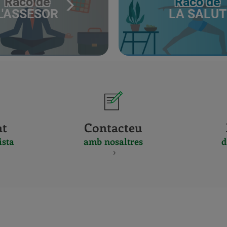
Racó de
Racó de
L'ASSESOR
LA SALUT
at
Contacteu
ista
amb nosaltres
d
CERTIFICADO
Y