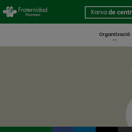
Xarxa
de cent
Organització
Vés
al
contingut