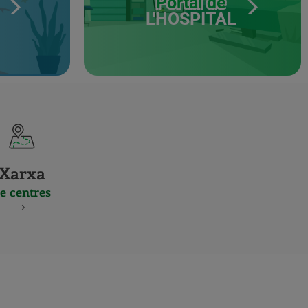
Portal de
L'HOSPITAL
Xarxa
e centres
S