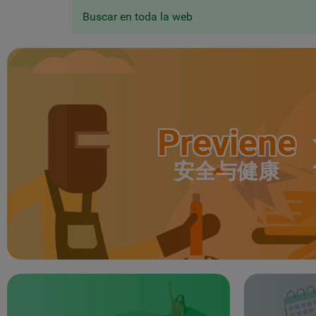
Buscar en toda la web
Previene
安全与健康