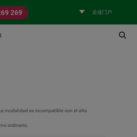
Selecciona
269 269
un
perfil
搜索
书
a modalidad es incompatible con el alta
mo ordinario.