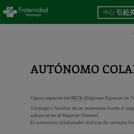
中心
引起
跳
转
到
主
AUTÓNOMO COLA
要
内
容
Figura especial del
RETA
(Régimen Especial de T
Cónyuge o familiar de un autónomo hasta el segu
adicional en el Régimen General.
El autónomo colaborador disfruta de ventajas fis