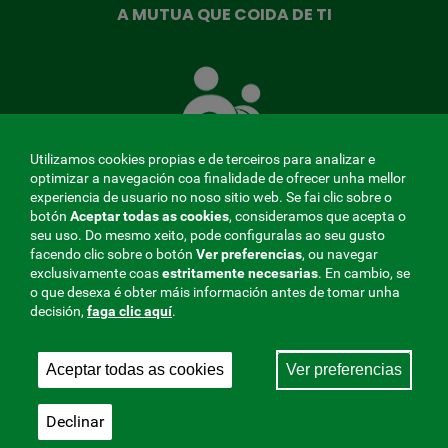
A MUTUA QUE COIDA DE TI
A
Mutua
que
te
coida
Utilizamos cookies propias e de terceiros para analizar e
optimizar a navegación coa finalidade de ofrecer unha mellor
experiencia de usuario no noso sitio web. Se fai clic sobre o
botón
Aceptar todas as cookies
, consideramos que acepta o
seu uso. Do mesmo xeito, pode configuralas ao seu gusto
MENÚ
facendo clic sobre o botón
Ver preferencias
, ou navegar
exclusivamente coas
estritamente
necesarias
. En cambio, se
REDES
o que desexa é obter máis información antes de tomar unha
decisión,
faga clic aquí
.
SOCIALES
Perfil do contratante
|
Cookies
|
Aviso legal
|
Privacidade
V20
Aceptar todas as cookies
Ver preferencias
Mutua Colaboradora coa Seguridade Social, 275.
Fraternidad-Muprespa 2026
Declinar