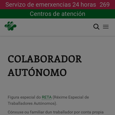
Servizo de emerxencias 24 horas
269
Centros de atención
Buscar
Togg
navi
Ir
o
contido
principal
COLABORADOR
AUTÓNOMO
Figura especial do
RETA
(Réxime Especial de
Traballadores Autónomos).
Cónxuxe ou familiar dun traballador por conta propia