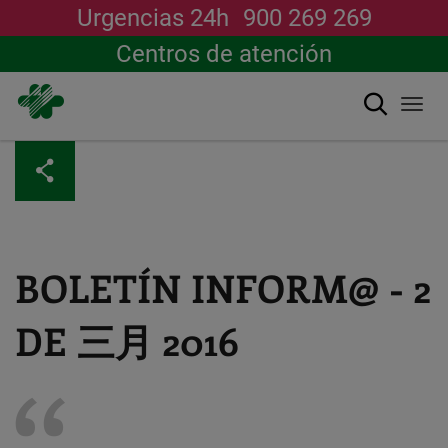
Urgencias 24h
900 269 269
Centros de atención
搜索
Togg
navi
跳
转
到
主
要
内
容
BOLETÍN INFORM@ - 2
DE 三月 2016