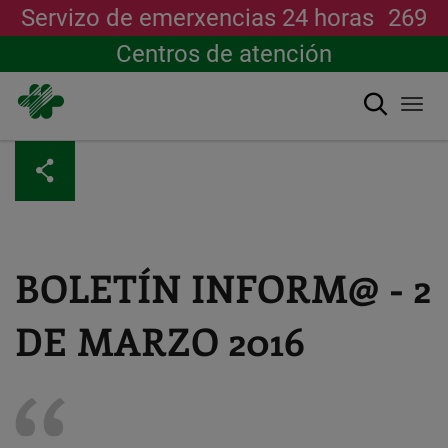
Servizo de emerxencias 24 horas
269
Centros de atención
Buscar
Togg
navi
Ir
o
contido
principal
BOLETÍN INFORM@ - 2
DE MARZO 2016