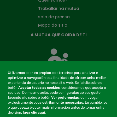
Quen somos?
Traballar na mutua
sala de prensa
Mapa do sitio
A MUTUA QUE COIDA DE TI
A
Mutua
que
te
coida
Utilizamos cookies propias e de terceiros para analizar e
optimizar a navegación coa finalidade de ofrecer unha mellor
experiencia de usuario no noso sitio web. Se fai clic sobre o
botón
Aceptar todas as cookies
, consideramos que acepta o
seu uso. Do mesmo xeito, pode configuralas ao seu gusto
MENÚ
facendo clic sobre o botón
Ver preferencias
, ou navegar
exclusivamente coas
estritamente
necesarias
. En cambio, se
REDES
o que desexa é obter máis información antes de tomar unha
decisión,
faga clic aquí
.
SOCIALES