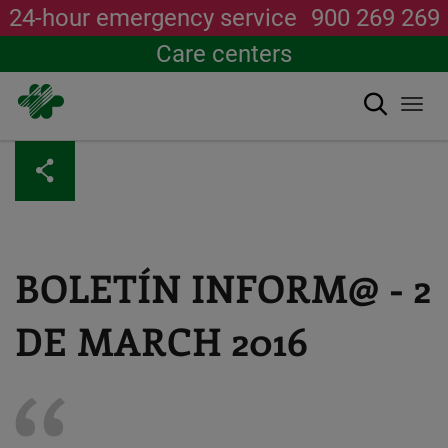
24-hour emergency service
900 269 269
Care centers
Search
Togg
navi
Skip
to
main
content
BOLETÍN INFORM@ - 2
DE MARCH 2016