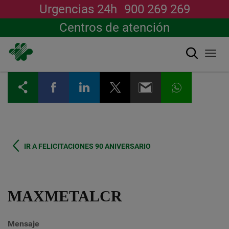
Urgencias 24h
900 269 269
Centros de atención
搜索
Togg
navi
跳
转
到
主
要
内
容
IR A FELICITACIONES 90 ANIVERSARIO
MAXMETALCR
Mensaje