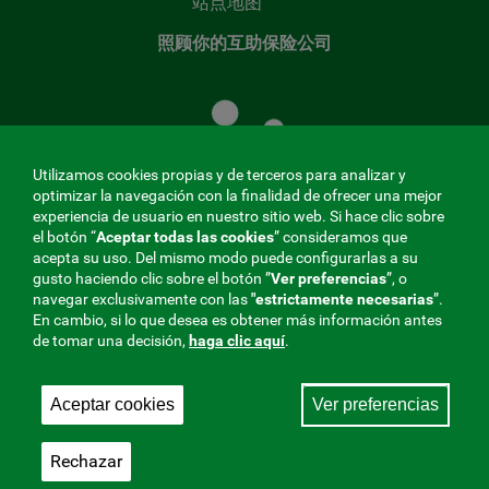
站点地图
照顾你的互助保险公司
照
顾
您
的
Utilizamos cookies propias y de terceros para analizar y
共
optimizar la navegación con la finalidad de ofrecer una mejor
同
experiencia de usuario en nuestro sitio web. Si hace clic sobre
el botón “
Aceptar todas las cookies
” consideramos que
基
acepta su uso. Del mismo modo puede configurarlas a su
金
gusto haciendo clic sobre el botón ”
Ver preferencias
”, o
MENÚ
navegar exclusivamente con las
"estrictamente
necesarias
”.
En cambio, si lo que desea es obtener más información antes
REDES
de tomar una decisión,
haga clic aquí
.
SOCIALES
Aceptar cookies
Ver preferencias
与社会保障的相互合作者，275 Fraternidad-Muprespa
V20
2026
Rechazar