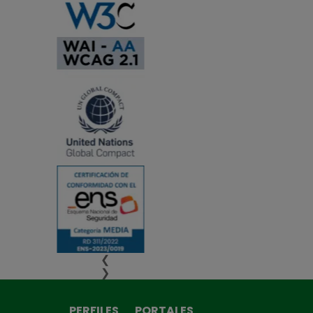
❮
❯
PERFILES
PORTALES