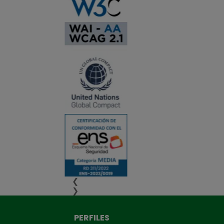
❮
❯
PERFILES