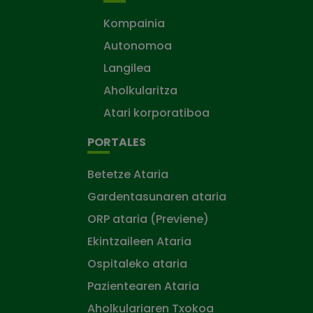
Kompainia
Autonomoa
Langilea
Aholkularitza
Atari korporatiboa
PORTALES
Betetze Ataria
Gardentasunaren ataria
ORP ataria (Previene)
Ekintzaileen Ataria
Ospitaleko ataria
Pazientearen Ataria
Aholkulariaren Txokoa