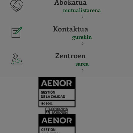
Abokatua
mutualistarena
Kontaktua
gurekin
Zentroen
sarea
CERTIFICADO
Y
ACREDITACIO