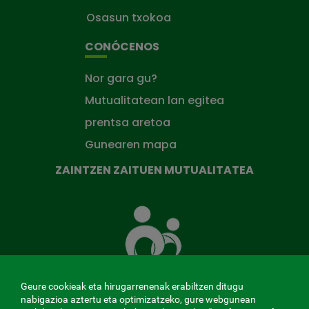
Osasun txokoa
CONÓCENOS
Nor gara gu?
Mutualitatean lan egitea
prentsa aretoa
Gunearen mapa
ZAINTZEN ZAITUEN MUTUALITATEA
Zaintzen
zaituen
Mutua
Geure cookieak eta hirugarrenenak erabiltzen ditugu
nabigazioa aztertu eta optimizatzeko, gure webgunean