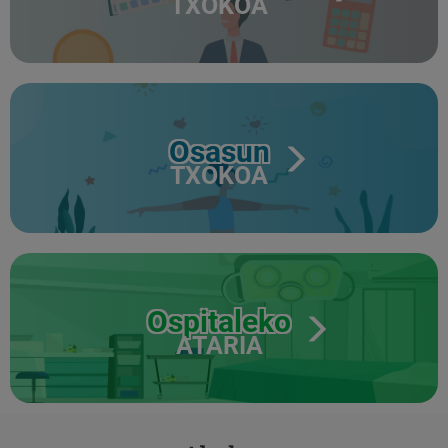
TXOKOA
Osasun
TXOKOA
Ospitaleko
ATARIA