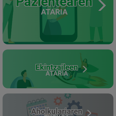
Pazientearen
ATARIA
Ekintzaileen
ATARIA
Aholkulariaren